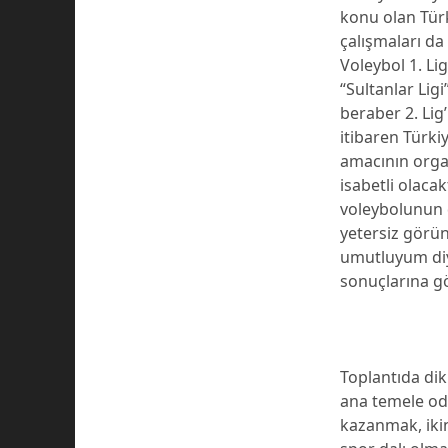
konu olan Türk
çalışmaları da
Voleybol 1. Lig
“Sultanlar Ligi
beraber 2. Lig’
itibaren Türki
amacının orga
isabetli olaca
voleybolunun d
yetersiz görü
umutluyum diye
sonuçlarına gö
Toplantıda dikk
ana temele oda
kazanmak, ikin