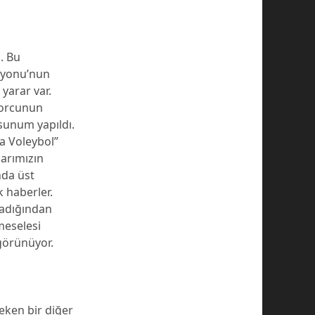
. Bu
asyonu’nun
yarar var.
sporcunun
 sunum yapıldı.
a Voleybol”
larımızın
nda üst
 haberler.
madığından
meselesi
görünüyor.
eken bir diğer