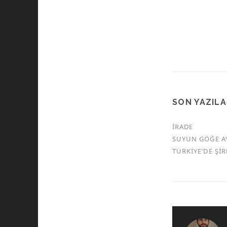
SON YAZIL
İRADE
SUYUN GÖĞE A
TÜRKİYE’DE Şİ