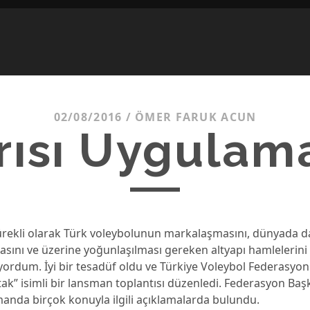
02/08/2016
/
ÖMER FARUK ACUN
rısı Uygulam
rekli olarak Türk voleybolunun markalaşmasını, dünyada d
masını ve üzerine yoğunlaşılması gereken altyapı hamleleri
yordum. İyi bir tesadüf oldu ve Türkiye Voleybol Federasyo
ak” isimli bir lansman toplantısı düzenledi. Federasyon Ba
anda birçok konuyla ilgili açıklamalarda bulundu.