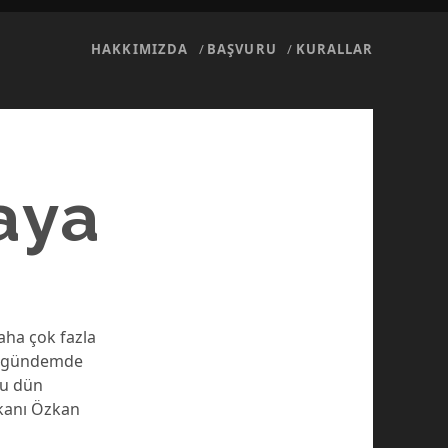
HAKKIMIZDA
BAŞVURU
KURALLAR
aya
aha çok fazla
ni gündemde
nu dün
şkanı Özkan