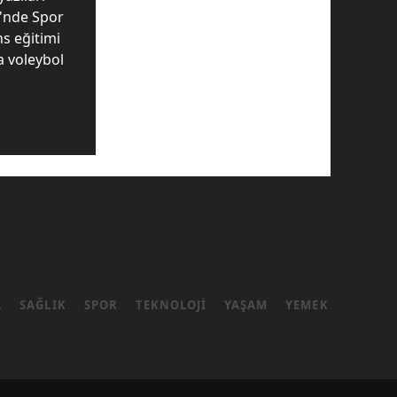
i'nde Spor
ns eğitimi
da voleybol
L
SAĞLIK
SPOR
TEKNOLOJI
YAŞAM
YEMEK