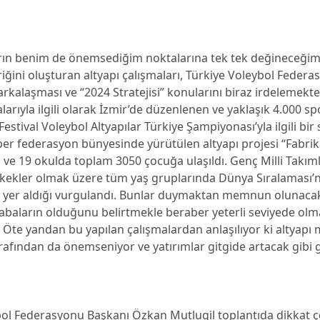
rın benim de önemsediğim noktalarına tek tek değineceğim
iğini oluşturan altyapı çalışmaları, Türkiye Voleybol Feder
rkalaşması ve “2024 Stratejisi” konularını biraz irdelemekte 
alarıyla ilgili olarak İzmir’de düzenlenen ve yaklaşık 4.000 
Festival Voleybol Altyapılar Türkiye Şampiyonası’yla ilgili bir
er federasyon bünyesinde yürütülen altyapı projesi “Fabrik
l ve 19 okulda toplam 3050 çocuğa ulaşıldı. Genç Milli Takım
rkekler olmak üzere tüm yaş gruplarında Dünya Sıralaması’
yer aldığı vurgulandı. Bunlar duymaktan memnun olunacak
çabaların olduğunu belirtmekle beraber yeterli seviyede ol
Öte yandan bu yapılan çalışmalardan anlaşılıyor ki altyapı 
rafından da önemseniyor ve yatırımlar gitgide artacak gibi 
bol Federasyonu Başkanı Özkan Mutlugil toplantıda dikkat ç