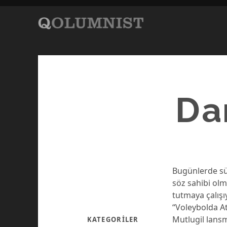
Da
Bugünlerde sü
söz sahibi ol
tutmaya çalışı
“Voleybolda At
Mutlugil lansm
KATEGORILER