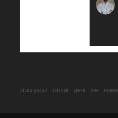
AILE & ÇOCUK
SCIENCE
ÇEVRE
DIN
EKONO