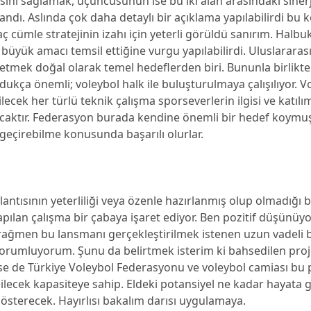
sını sağlamak, üçüncüsünün ise bu iki alan arasındaki sinerj
ndı. Aslında çok daha detaylı bir açıklama yapılabilirdi bu k
ç cümle stratejinin izahı için yeterli görüldü sanırım. Halbu
büyük amacı temsil ettiğine vurgu yapılabilirdi. Uluslarara
 etmek doğal olarak temel hedeflerden biri. Bununla birlikt
ldukça önemli; voleybol halk ile buluşturulmaya çalışılıyor. V
bilecek her türlü teknik çalışma sporseverlerin ilgisi ve katıl
acaktır. Federasyon burada kendine önemli bir hedef koym
geçirebilme konusunda başarılı olurlar.
lantısının yeterliliği veya özenle hazırlanmış olup olmadığı b
apılan çalışma bir çabaya işaret ediyor. Ben pozitif düşünü
 rağmen bu lansmanı gerçekleştirilmek istenen uzun vadeli bi
orumluyorum. Şunu da belirtmek isterim ki bahsedilen proje
e de Türkiye Voleybol Federasyonu ve voleybol camiası bu p
ilecek kapasiteye sahip. Eldeki potansiyel ne kadar hayata g
sterecek. Hayırlısı bakalım darısı uygulamaya.