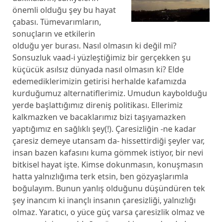
önemli olduğu şey bu hayat
çabası. Tümevarımların,
sonuçların ve etkilerin
olduğu yer burası. Nasıl olmasın ki değil mi?
Sonsuzluk vaad-i yüzleştiğimiz bir gerçekken şu
küçücük asılsız dünyada nasıl olmasın ki? Elde
edemediklerimizin getirisi herhalde kafamızda
kurduğumuz alternatiflerimiz. Umudun kaybolduğu
yerde başlattığımız direniş politikası. Ellerimiz
kalkmazken ve bacaklarımız bizi taşıyamazken
yaptığımız en sağlıklı şey(!). Çaresizliğin -ne kadar
çaresiz demeye utansam da- hissettirdiği şeyler var,
insan bazen kafasını kuma gömmek istiyor, bir nevi
bitkisel hayat işte. Kimse dokunmasın, konuşmasın
hatta yalnızlığıma terk etsin, ben gözyaşlarımla
boğulayım. Bunun yanlış olduğunu düşündüren tek
şey inancım ki inançlı insanın çaresizliği, yalnızlığı
olmaz. Yaratıcı, o yüce güç varsa çaresizlik olmaz ve