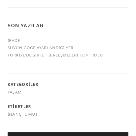
SON YAZILAR
İRADE
SUYUN GÖĞE AYARLANDIĞI YER
TÜRKİYE’DE ŞİRKET BİRLEŞMELERİ KONTROLÜ
KATEGORILER
YAŞAM
ETIKETLER
INANÇ
UMUT