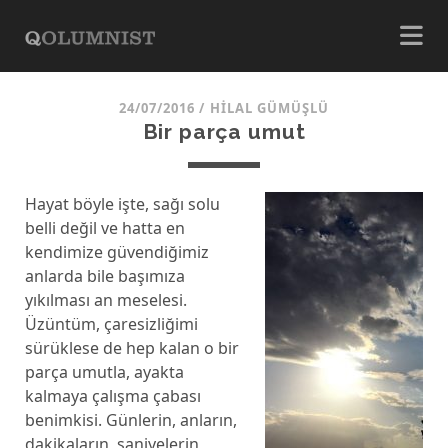
24/07/2016
/
HILAL GÜMÜŞLÜ
Bir parça umut
Hayat böyle işte, sağı solu
belli değil ve hatta en
kendimize güvendiğimiz
anlarda bile başımıza
yıkılması an meselesi.
Üzüntüm, çaresizliğimi
sürüklese de hep kalan o bir
parça umutla, ayakta
kalmaya çalışma çabası
benimkisi. Günlerin, anların,
dakikaların, saniyelerin