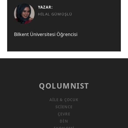
YAZAR:
HILAL GÜMÜŞLÜ
Bilkent Üniversitesi Öğrencisi
QOLUMNIST
AILE & ÇOCUK
SCIENCE
ÇEVRE
DIN