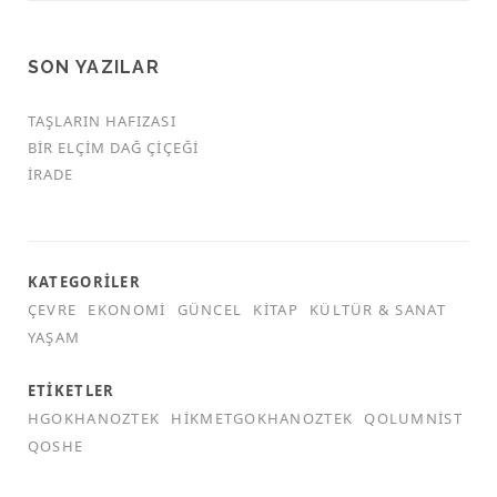
SON YAZILAR
TAŞLARIN HAFIZASI
BIR ELÇIM DAĞ ÇIÇEĞI
İRADE
KATEGORILER
ÇEVRE
EKONOMI
GÜNCEL
KITAP
KÜLTÜR & SANAT
YAŞAM
ETIKETLER
HGOKHANOZTEK
HIKMETGOKHANOZTEK
QOLUMNIST
QOSHE