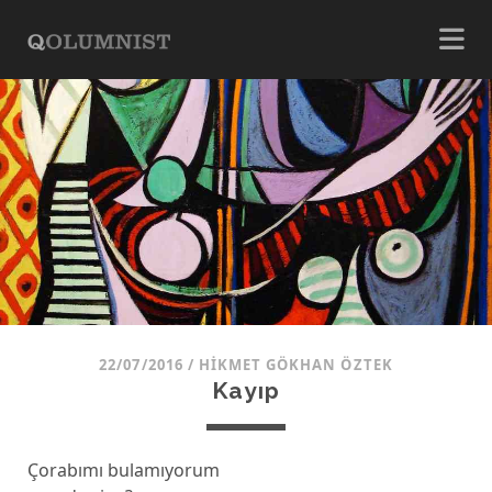
22/07/2016
/
HIKMET GÖKHAN ÖZTEK
Kayıp
Çorabımı bulamıyorum