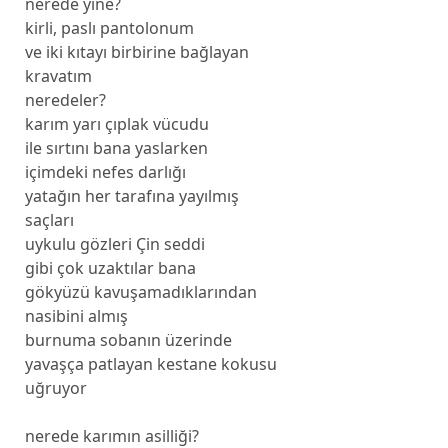
nerede yine?
kirli, paslı pantolonum
ve iki kıtayı birbirine bağlayan
kravatım
neredeler?
karım yarı çıplak vücudu
ile sırtını bana yaslarken
içimdeki nefes darlığı
yatağın her tarafına yayılmış
saçları
uykulu gözleri Çin seddi
gibi çok uzaktılar bana
gökyüzü kavuşamadıklarından
nasibini almış
burnuma sobanın üzerinde
yavaşça patlayan kestane kokusu
uğruyor
nerede karımın asilliği?