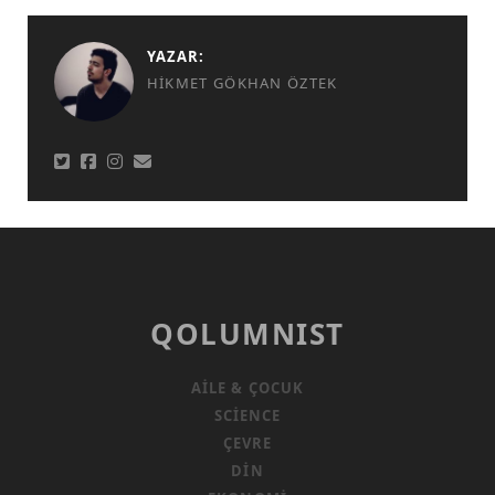
YAZAR:
HIKMET GÖKHAN ÖZTEK
QOLUMNIST
AILE & ÇOCUK
SCIENCE
ÇEVRE
DIN