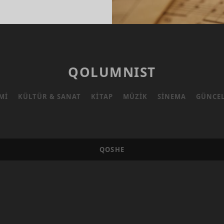
INEN
KI
QOLUMNIST
MI
KÜLTÜR & SANAT
KITAP
MÜZIK
SINEMA
GÜNCE
QOSHE