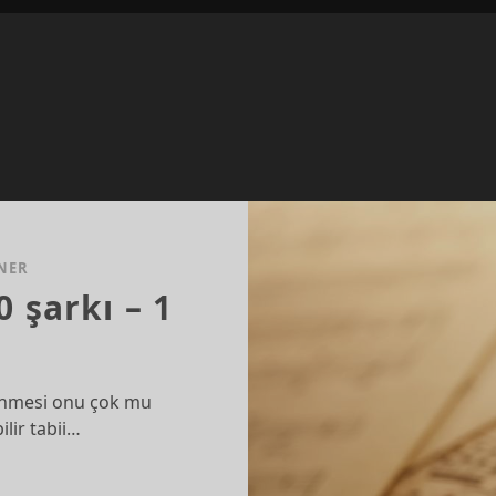
NER
0 şarkı – 1
lenmesi onu çok mu
ilir tabii…
ERI