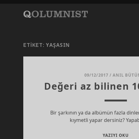
YAŞASIN
ETIKET:
09/12/2017
/
ANIL BÜTÜ
Değeri az bilinen 1
Bir şarkının ya da albümün fazla din
kıymetli yapar dersiniz? Yapab
DEĞ
YAZIYI OKU