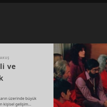
RAKUŞ
li ve
k
ların üzerinde büyük
in kişisel gelişim…