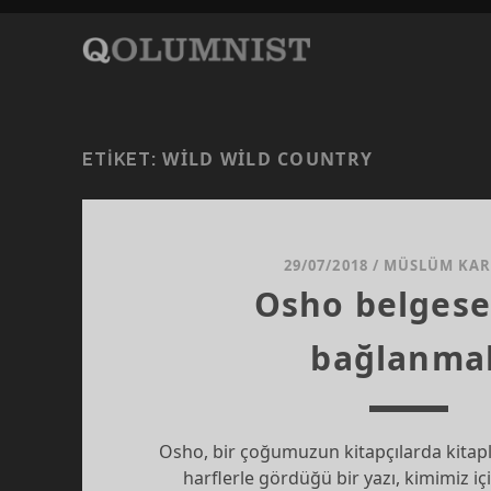
WILD WILD COUNTRY
ETIKET:
29/07/2018
/
MÜSLÜM KA
Osho belgese
bağlanma
Osho, bir çoğumuzun kitapçılarda kitap
harflerle gördüğü bir yazı, kimimiz iç