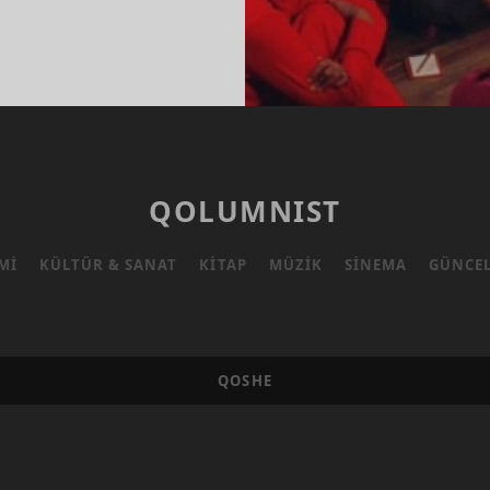
O
ESELI
LANMAK
QOLUMNIST
MI
KÜLTÜR & SANAT
KITAP
MÜZIK
SINEMA
GÜNCE
QOSHE