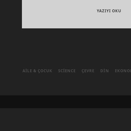
OSH
YAZIYI OKU
BELG
VE
BAĞ
AILE & ÇOCUK
SCIENCE
ÇEVRE
DIN
EKONO