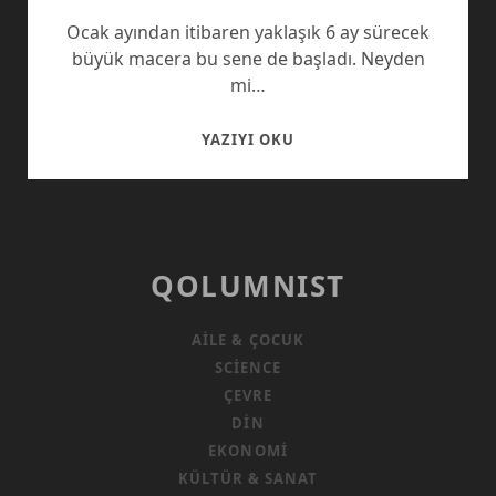
Ocak ayından itibaren yaklaşık 6 ay sürecek
büyük macera bu sene de başladı. Neyden
mi…
HAYATTA
YAZIYI OKU
KALMA
ZAMANI
QOLUMNIST
AILE & ÇOCUK
SCIENCE
ÇEVRE
DIN
EKONOMI
KÜLTÜR & SANAT