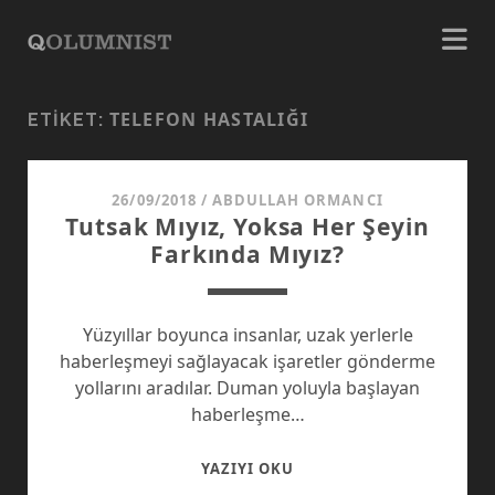
TELEFON HASTALIĞI
ETIKET:
26/09/2018
/
ABDULLAH ORMANCI
Tutsak Mıyız, Yoksa Her Şeyin
Farkında Mıyız?
Yüzyıllar boyunca insanlar, uzak yerlerle
haberleşmeyi sağlayacak işaretler gönderme
yollarını aradılar. Duman yoluyla başlayan
haberleşme…
TUTSAK
YAZIYI OKU
MIYIZ,