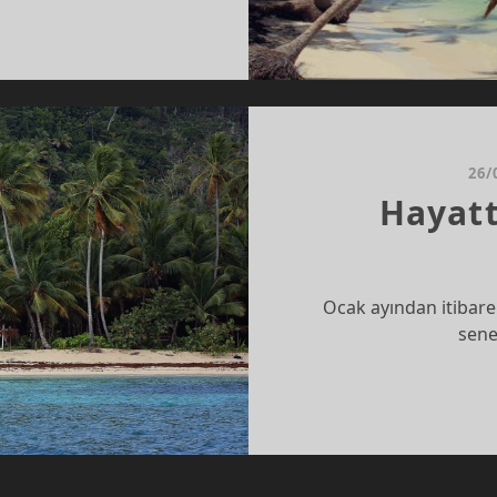
VIVOR
ERLENDIRMESI
26/
Hayat
Ocak ayından itibare
sene