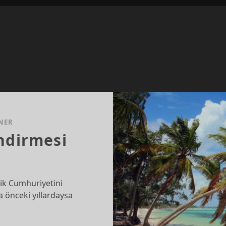
NER
ndirmesi
ik Cumhuriyetini
 önceki yıllardaysa
…