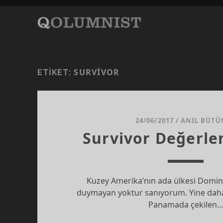
SURVIVOR
ETIKET:
24/06/2017
/
ANIL BÜTÜ
Survivor Değerle
Kuzey Amerika’nın ada ülkesi Domin
duymayan yoktur sanıyorum. Yine daha
Panamada çekilen