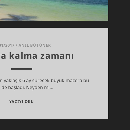
01/2017
/
ANIL BÜTÜNER
ta kalma zamanı
n yaklaşık 6 ay sürecek büyük macera bu
 de başladı. Neyden mi…
HAYATTA
YAZIYI OKU
KALMA
ZAMANI