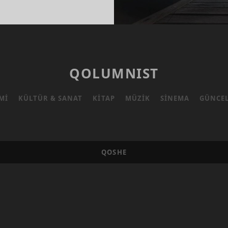
QOLUMNIST
MI
KÜLTÜR & SANAT
KITAP
MÜZIK
SINEMA
GÜNCE
QOSHE