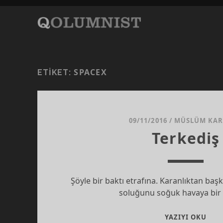
SPACEX
ETIKET:
09/11/2016
/
MÜSLÜM KA
Terkediş
Şöyle bir baktı etrafına. Karanlıktan başk
soluğunu soğuk havaya bir
TER
YAZIYI OKU