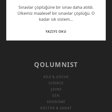
Sınavlar çöplüğüne bir sınav daha atıldı.
Ülkemiz maalesef bir sınavlar çöplüğü. O
kadar sık sistem…
TEOG’A
YAZIYI OKU
VEDA
QOLUMNIST
AILE & ÇOCUK
SCIENCE
ÇEVRE
DIN
EKONOMI
KÜLTÜR & SANAT