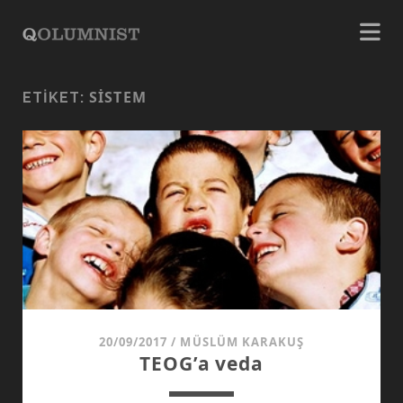
SISTEM
ETIKET:
20/09/2017
/
MÜSLÜM KARAKUŞ
TEOG’a veda