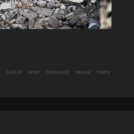
L
SAĞLIK
SPOR
TEKNOLOJI
YAŞAM
YEMEK