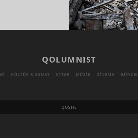
IYE
AŞINA
TÖR
IŞ
QOLUMNIST
MI
KÜLTÜR & SANAT
KITAP
MÜZIK
SINEMA
GÜNCE
QOSHE