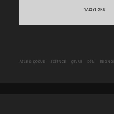
SUR
YAZIYI OKU
IÇ
SAV
AMA
BIR
BAK
AILE & ÇOCUK
SCIENCE
ÇEVRE
DIN
EKONO