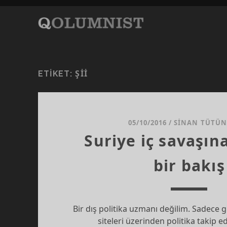
ŞII
ETIKET:
05/10/2016
/
SINAN TÜTÜN
Suriye iç savaşın
bir bakış
Bir dış politika uzmanı değilim. Sadece 
siteleri üzerinden politika takip e