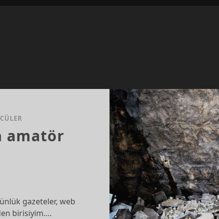
CÜLER
a amatör
günlük gazeteler, web
den birisiyim.…