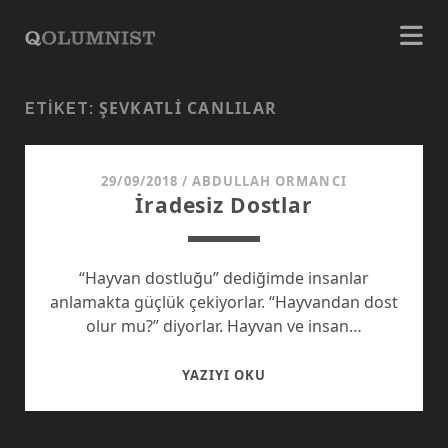
ŞEVKATLI CANLILAR
ETIKET:
29/09/2018
/
ABDULLAH ORMANCI
İradesiz Dostlar
“Hayvan dostluğu” dediğimde insanlar
anlamakta güçlük çekiyorlar. “Hayvandan dost
olur mu?” diyorlar. Hayvan ve insan…
İRADESIZ
YAZIYI OKU
DOSTLAR