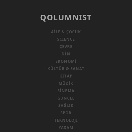
QOLUMNIST
AILE & ÇOCUK
SCIENCE
ÇEVRE
DIN
EKONOMI
KÜLTÜR & SANAT
KITAP
MÜZIK
SINEMA
GÜNCEL
SAĞLIK
SPOR
TEKNOLOJI
YAŞAM