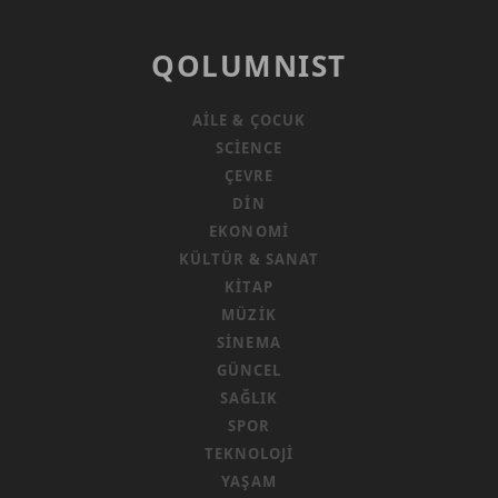
QOLUMNIST
AILE & ÇOCUK
SCIENCE
ÇEVRE
DIN
EKONOMI
KÜLTÜR & SANAT
KITAP
MÜZIK
SINEMA
GÜNCEL
SAĞLIK
SPOR
TEKNOLOJI
YAŞAM