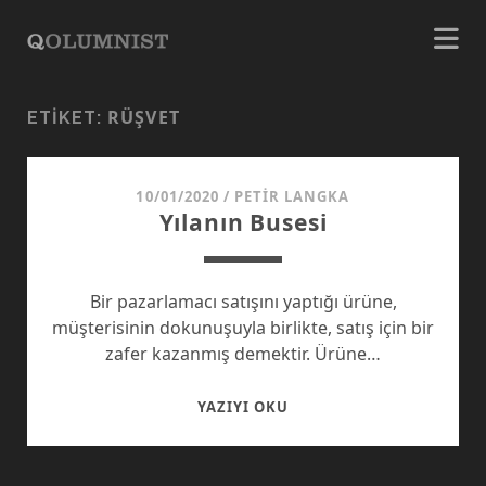
RÜŞVET
ETIKET:
10/01/2020
/
PETIR LANGKA
Yılanın Busesi
Bir pazarlamacı satışını yaptığı ürüne,
müşterisinin dokunuşuyla birlikte, satış için bir
zafer kazanmış demektir. Ürüne…
YILANIN
YAZIYI OKU
BUSESI