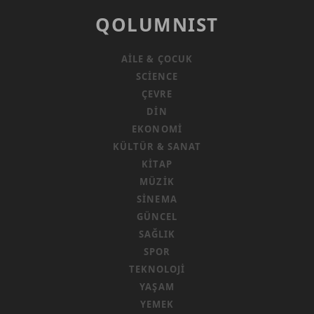
QOLUMNIST
AILE & ÇOCUK
SCIENCE
ÇEVRE
DIN
EKONOMI
KÜLTÜR & SANAT
KITAP
MÜZIK
SINEMA
GÜNCEL
SAĞLIK
SPOR
TEKNOLOJI
YAŞAM
YEMEK