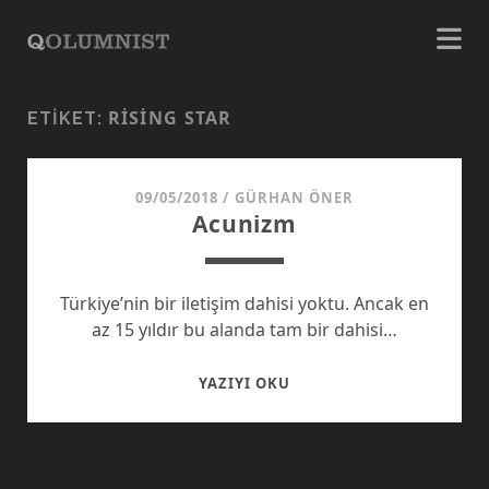
RISING STAR
ETIKET:
09/05/2018
/
GÜRHAN ÖNER
Acunizm
Türkiye’nin bir iletişim dahisi yoktu. Ancak en
az 15 yıldır bu alanda tam bir dahisi…
ACUNIZM
YAZIYI OKU