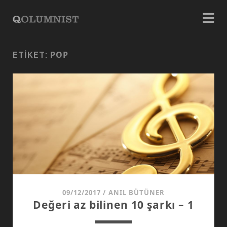
POP
ETIKET:
09/12/2017
/
ANIL BÜTÜNER
Değeri az bilinen 10 şarkı – 1