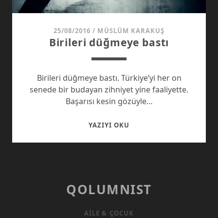
25/08/2016
/
MÜSLÜM KARAKUŞ
Birileri düğmeye bastı
Birileri düğmeye bastı. Türkiye’yi her on
senede bir budayan zihniyet yine faaliyette.
Başarısı kesin gözüyle…
BIRILERI
YAZIYI OKU
DÜĞMEYE
BASTI
QOLUMNIST
AILE & ÇOCUK