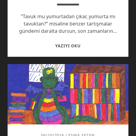
”Tavuk mu yumurtadan çıkar, yumurta mı
tavuktan?” misaline benzer tartışmalar
gündemi daralta dursun, son zamanların…
CS:GO
YAZIYI OKU
2016
DÜNYA
ŞAMPIYONU
TÜRKIYE!
06/10/2016
/
ESMA SEZEN