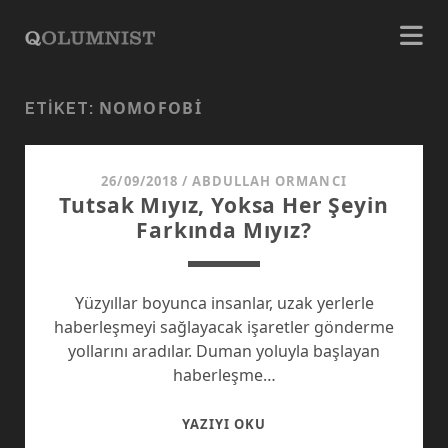
NOMOFOBI
ETIKET:
26/09/2018
/
ABDULLAH ORMANCI
Tutsak Mıyız, Yoksa Her Şeyin
Farkında Mıyız?
Yüzyıllar boyunca insanlar, uzak yerlerle
haberleşmeyi sağlayacak işaretler gönderme
yollarını aradılar. Duman yoluyla başlayan
haberleşme…
TUTSAK
YAZIYI OKU
MIYIZ,