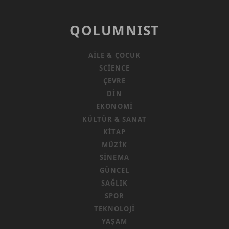
QOLUMNIST
AILE & ÇOCUK
SCIENCE
ÇEVRE
DIN
EKONOMI
KÜLTÜR & SANAT
KITAP
MÜZIK
SINEMA
GÜNCEL
SAĞLIK
SPOR
TEKNOLOJI
YAŞAM