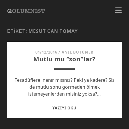
MESUT CAN TOMAY
ETIKET:
01/12/2016
/
ANIL BÜTÜNER
Mutlu mu “son”lar?
Tesadüflere inanır mısınız? Peki ya kadere? Siz
de mutlu sonu görmeden ölmek
istemeyenlerden misiniz yoksa?…
MUTLU
YAZIYI OKU
MU
“SON”LAR?