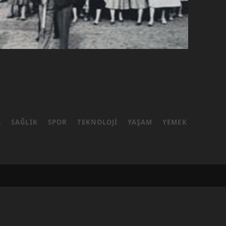
L
SAĞLIK
SPOR
TEKNOLOJI
YAŞAM
YEMEK