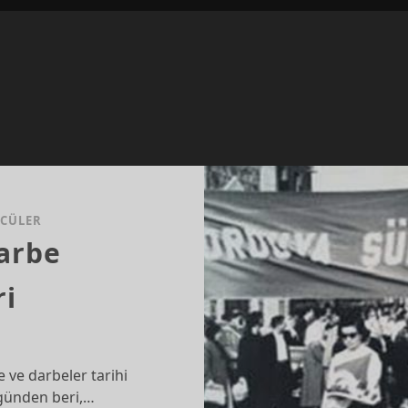
CÜLER
darbe
ri
e ve darbeler tarihi
 günden beri,…