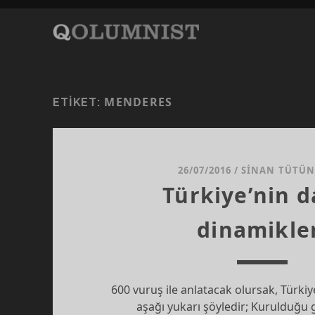
MENDERES
ETIKET:
26/07/2016
/
SINAN TÜTÜN
Türkiye’nin 
dinamikle
600 vuruş ile anlatacak olursak, Türkiy
aşağı yukarı şöyledir; Kurulduğu