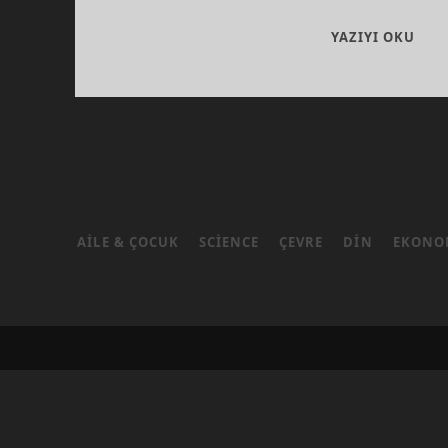
TÜR
YAZIYI OKU
DAR
DIN
AILE & ÇOCUK
SCIENCE
ÇEVRE
DIN
EKONO