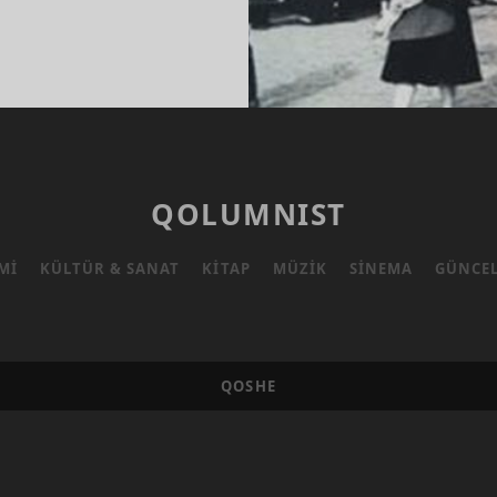
KIYE’NIN
BE
AMIKLERI
QOLUMNIST
MI
KÜLTÜR & SANAT
KITAP
MÜZIK
SINEMA
GÜNCE
QOSHE