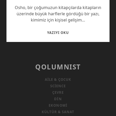
Osho, bir çoğumuzun kitapçılarda kitapların
üzerinde büyük harflerle gördüğü bir yazı,
kimimiz için kişisel gelişim…
OSHO
YAZIYI OKU
BELGESELI
VE
BAĞLANMAK
QOLUMNIST
AILE & ÇOCUK
SCIENCE
ÇEVRE
DIN
EKONOMI
KÜLTÜR & SANAT