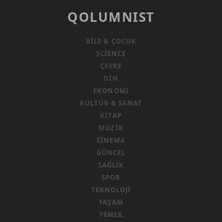
GÖREVIDIR
QOLUMNIST
AILE & ÇOCUK
SCIENCE
ÇEVRE
DIN
EKONOMI
KÜLTÜR & SANAT
KITAP
MÜZIK
SINEMA
GÜNCEL
SAĞLIK
SPOR
TEKNOLOJI
YAŞAM
YEMEK