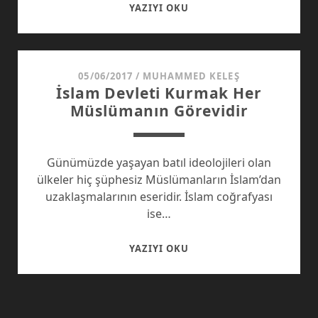
İSLAMLA
YAZIYI OKU
DIRENEN
TOPLUMA
ALLAH’IN
YARDIMI
05/06/2017
/
MUHAMMED KELEŞ
İslam Devleti Kurmak Her
Müslümanın Görevidir
Günümüzde yaşayan batıl ideolojileri olan
ülkeler hiç şüphesiz Müslümanların İslam’dan
uzaklaşmalarının eseridir. İslam coğrafyası
ise…
İSLAM
YAZIYI OKU
DEVLETI
KURMAK
HER
MÜSLÜMANIN