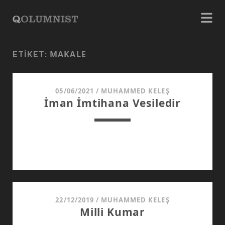
MAKALE
ETIKET:
05/06/2021
/
MUHAMMED KELEŞ
İman İmtihana Vesiledir
22/12/2019
/
MUHAMMED KELEŞ
Milli Kumar