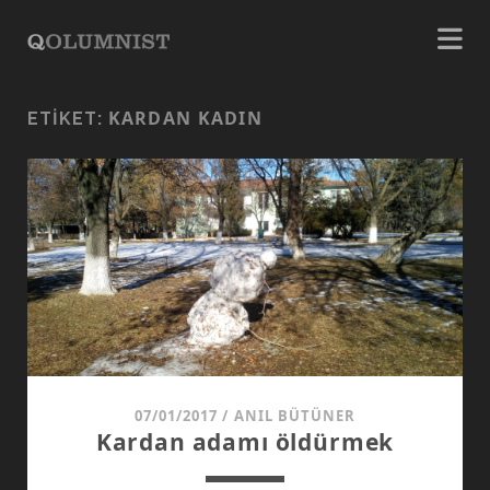
KARDAN KADIN
ETIKET:
07/01/2017
/
ANIL BÜTÜNER
Kardan adamı öldürmek