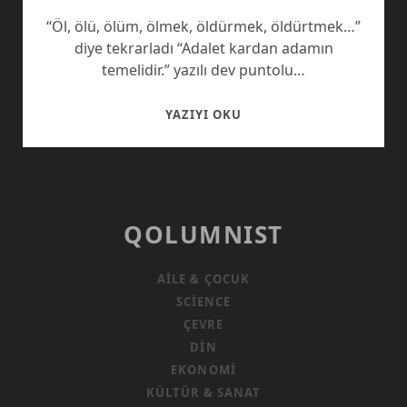
“Öl, ölü, ölüm, ölmek, öldürmek, öldürtmek…”
diye tekrarladı “Adalet kardan adamın
temelidir.” yazılı dev puntolu…
KARDAN
YAZIYI OKU
ADAMI
ÖLDÜRMEK
QOLUMNIST
AILE & ÇOCUK
SCIENCE
ÇEVRE
DIN
EKONOMI
KÜLTÜR & SANAT