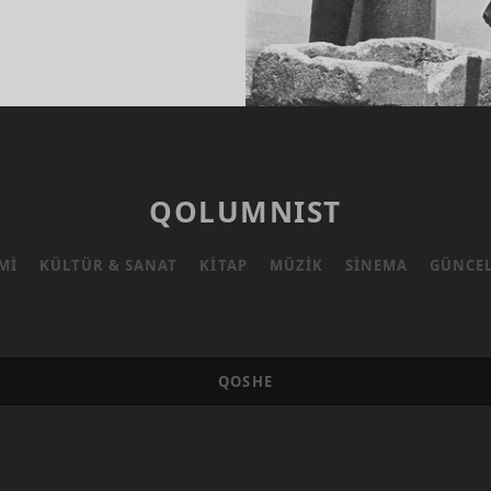
STA
ER
E
EN
IN”
QOLUMNIST
MI
KÜLTÜR & SANAT
KITAP
MÜZIK
SINEMA
GÜNCE
QOSHE