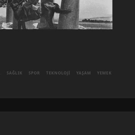
L
SAĞLIK
SPOR
TEKNOLOJI
YAŞAM
YEMEK