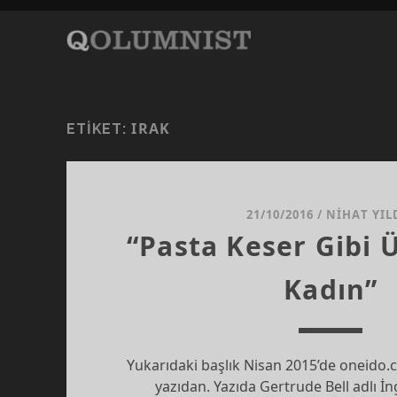
IRAK
ETIKET:
21/10/2016
/
NIHAT YIL
“Pasta Keser Gibi 
Kadın”
Yukarıdaki başlık Nisan 2015’de oneido.
yazıdan. Yazıda Gertrude Bell adlı İn