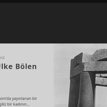
DIZ
Ülke Bölen
com’da yayınlanan bir
giliz bir kadının…