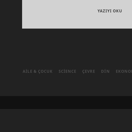
“PA
YAZIYI OKU
KES
GIBI
ÜLK
BÖL
KAD
AILE & ÇOCUK
SCIENCE
ÇEVRE
DIN
EKONO