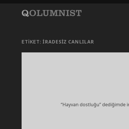
IRADESIZ CANLILAR
ETIKET:
“Hayvan dostluğu” dediğimde in