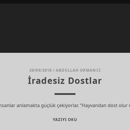
29/09/2018
/
ABDULLAH ORMANCI
İradesiz Dostlar
sanlar anlamakta güçlük çekiyorlar. “Hayvandan dost olur 
İRADESIZ
YAZIYI OKU
DOSTLAR