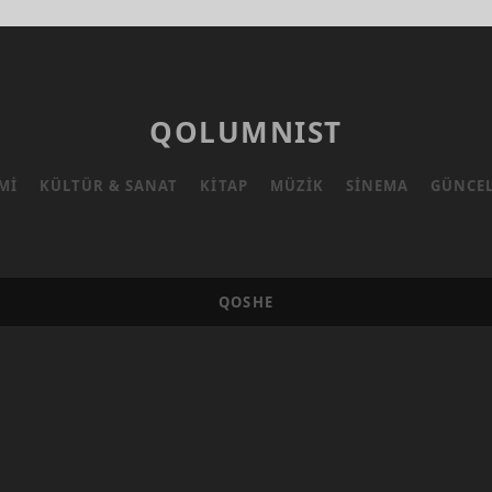
QOLUMNIST
MI
KÜLTÜR & SANAT
KITAP
MÜZIK
SINEMA
GÜNCE
QOSHE