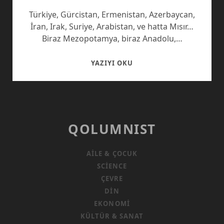
Türkiye, Gürcistan, Ermenistan, Azerbaycan,
İran, Irak, Suriye, Arabistan, ve hatta Mısır…
Biraz Mezopotamya, biraz Anadolu,…
TARIHTE
YAZIYI OKU
VAROLUŞ
QOLUMNIST
AILE & ÇOCUK
SCIENCE
ÇEVRE
DIN
EKONOMI
KÜLTÜR & SANAT