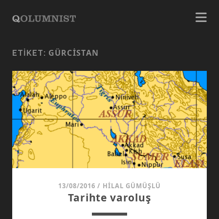
GÜRCISTAN
ETIKET:
13/08/2016
/
HILAL GÜMÜŞLÜ
Tarihte varoluş