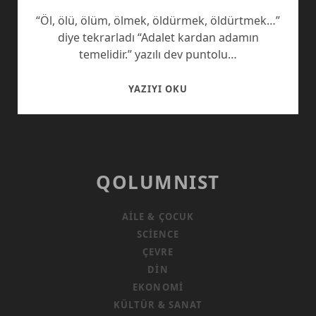
“Öl, ölü, ölüm, ölmek, öldürmek, öldürtmek…”
diye tekrarladı “Adalet kardan adamın
temelidir.” yazılı dev puntolu…
KARDAN
YAZIYI OKU
ADAMI
ÖLDÜRMEK
QOLUMNIST
AILE & ÇOCUK
SCIENCE
ÇEVRE
DIN
EKONOMI
KÜLTÜR & SANAT