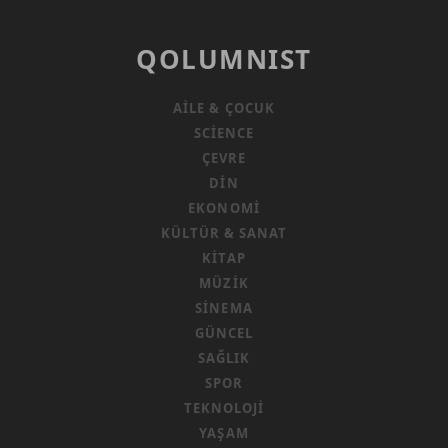
QOLUMNIST
AILE & ÇOCUK
SCIENCE
ÇEVRE
DIN
EKONOMI
KÜLTÜR & SANAT
KITAP
MÜZIK
SINEMA
GÜNCEL
SAĞLIK
SPOR
TEKNOLOJI
YAŞAM