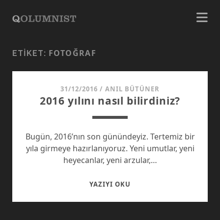
FOTOĞRAF
ETIKET:
31/12/2016
/
ANIL BÜTÜNER
2016 yılını nasıl bilirdiniz?
Bugün, 2016’nın son günündeyiz. Tertemiz bir
yıla girmeye hazırlanıyoruz. Yeni umutlar, yeni
heyecanlar, yeni arzular,…
2016
YAZIYI OKU
YILINI
NASIL
BILIRDINIZ?