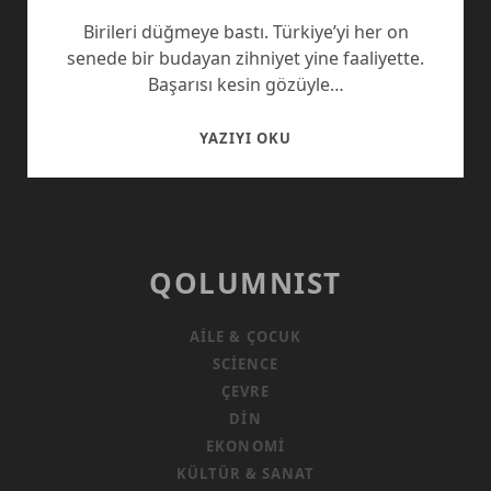
Birileri düğmeye bastı. Türkiye’yi her on
senede bir budayan zihniyet yine faaliyette.
Başarısı kesin gözüyle…
BIRILERI
YAZIYI OKU
DÜĞMEYE
BASTI
QOLUMNIST
AILE & ÇOCUK
SCIENCE
ÇEVRE
DIN
EKONOMI
KÜLTÜR & SANAT