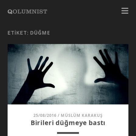
DÜĞME
ETIKET:
25/08/2016
/
MÜSLÜM KARAKUŞ
Birileri düğmeye bastı