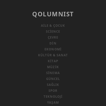
POP
ALBÜMÜ
QOLUMNIST
AILE & ÇOCUK
SCIENCE
ÇEVRE
DIN
EKONOMI
KÜLTÜR & SANAT
KITAP
MÜZIK
SINEMA
GÜNCEL
SAĞLIK
SPOR
TEKNOLOJI
YAŞAM