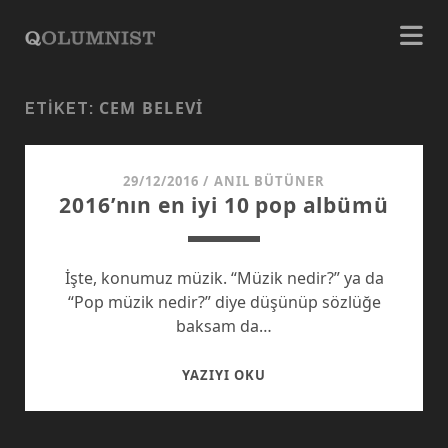
CEM BELEVI
ETIKET:
29/12/2016
/
ANIL BÜTÜNER
2016’nın en iyi 10 pop albümü
İşte, konumuz müzik. “Müzik nedir?” ya da
“Pop müzik nedir?” diye düşünüp sözlüğe
baksam da…
2016’NIN
YAZIYI OKU
EN
IYI
10