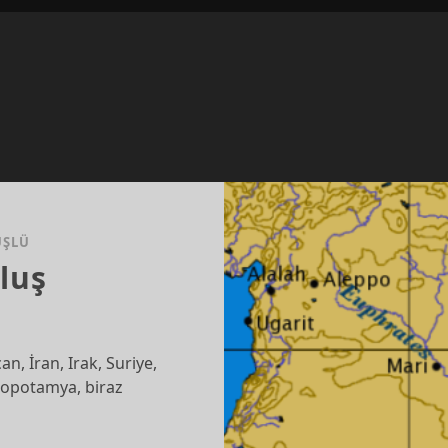
ÜŞLÜ
luş
n, İran, Irak, Suriye,
zopotamya, biraz