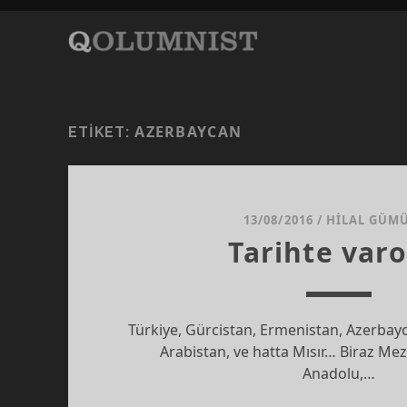
AZERBAYCAN
ETIKET:
13/08/2016
/
HILAL GÜM
Tarihte varo
Türkiye, Gürcistan, Ermenistan, Azerbayca
Arabistan, ve hatta Mısır… Biraz Me
Anadolu,…