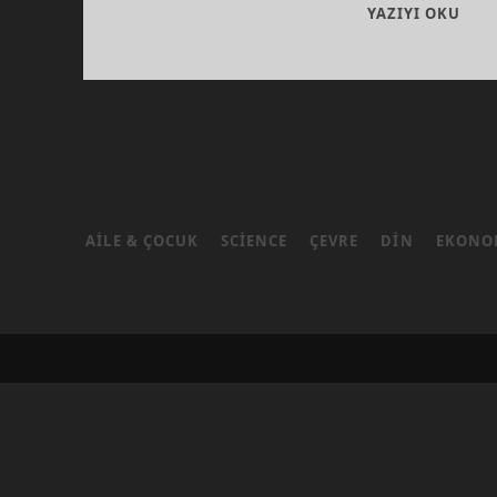
TAR
YAZIYI OKU
VAR
AILE & ÇOCUK
SCIENCE
ÇEVRE
DIN
EKONO