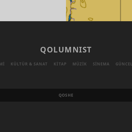
IHTE
OLUŞ
QOLUMNIST
MI
KÜLTÜR & SANAT
KITAP
MÜZIK
SINEMA
GÜNCE
QOSHE