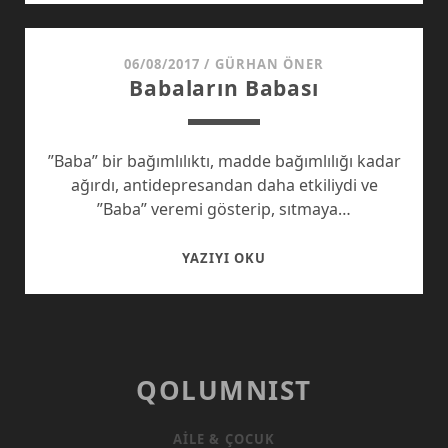
BILINEN
10
ŞARKI
06/08/2017
/
GÜRHAN ÖNER
Babaların Babası
–
1
”Baba” bir bağımlılıktı, madde bağımlılığı kadar
ağırdı, antidepresandan daha etkiliydi ve
”Baba” veremi gösterip, sıtmaya…
BABALARIN
YAZIYI OKU
BABASI
QOLUMNIST
AILE & ÇOCUK