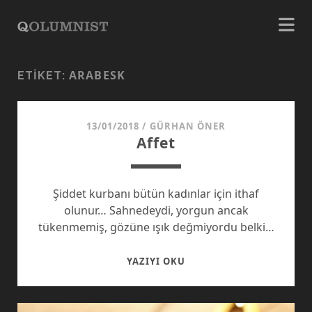
ARABESK
ETIKET:
13/01/2018
/
GÜRHAN ÖNER
Affet
Şiddet kurbanı bütün kadınlar için ithaf
olunur… Sahnedeydi, yorgun ancak
tükenmemiş, gözüne ışık değmiyordu belki…
AFFET
YAZIYI OKU