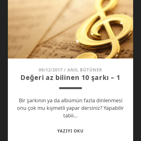
09/12/2017
/
ANIL BÜTÜNER
Değeri az bilinen 10 şarkı – 1
Bir şarkının ya da albümün fazla dinlenmesi
onu çok mu kıymetli yapar dersiniz? Yapabilir
tabii…
DEĞERI
YAZIYI OKU
AZ