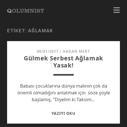
AĞLAMAK
ETIKET:
08/01/2017
/
HAKAN MERT
Gülmek Serbest Ağlamak
Yasak!
Babası çocuklarına dünya malının çok da
önemli olmadığını anlatmak için söze şöyle
başlamış, ”Diyelim ki Taksim…
GÜLMEK
YAZIYI OKU
SERBEST
AĞLAMAK