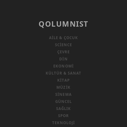
YASAK!
QOLUMNIST
AILE & ÇOCUK
SCIENCE
ÇEVRE
DIN
EKONOMI
KÜLTÜR & SANAT
KITAP
MÜZIK
SINEMA
GÜNCEL
SAĞLIK
SPOR
TEKNOLOJI