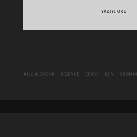
İNS
YAZIYI OKU
DÖR
ZIN
NOT
AILE & ÇOCUK
SCIENCE
ÇEVRE
DIN
EKONO