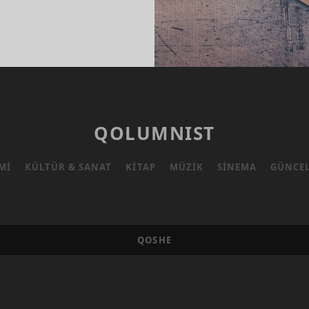
ANIN
T
DANINDAN
LAR
QOLUMNIST
MI
KÜLTÜR & SANAT
KITAP
MÜZIK
SINEMA
GÜNCE
QOSHE