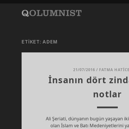
ADEM
ETIKET:
21/07/2016
/
FATMA HATICE
İnsanın dört zin
notlar
Ali Şeriati, dünyanın bugün yaşayan i
olan İslam ve Batı Medeniyetlerini 