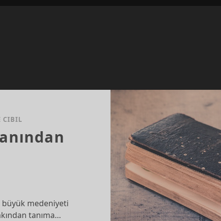
 CIBIL
danından
ki büyük medeniyeti
yakından tanıma…