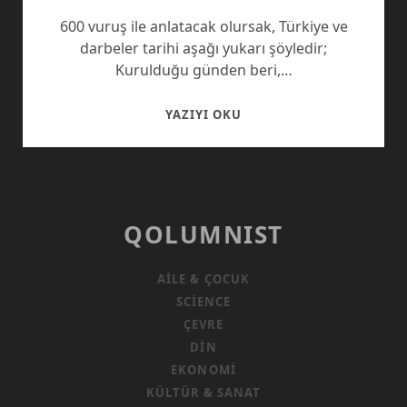
600 vuruş ile anlatacak olursak, Türkiye ve
darbeler tarihi aşağı yukarı şöyledir;
Kurulduğu günden beri,…
TÜRKIYE’NIN
YAZIYI OKU
DARBE
DINAMIKLERI
QOLUMNIST
AILE & ÇOCUK
SCIENCE
ÇEVRE
DIN
EKONOMI
KÜLTÜR & SANAT