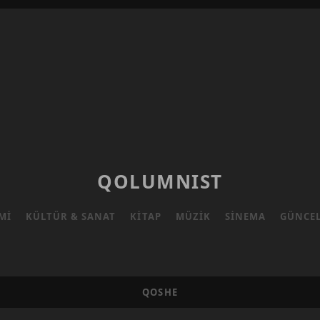
QOLUMNIST
MI
KÜLTÜR & SANAT
KITAP
MÜZIK
SINEMA
GÜNCE
QOSHE