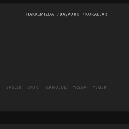
HAKKIMIZDA
BAŞVURU
KURALLAR
L
SAĞLIK
SPOR
TEKNOLOJI
YAŞAM
YEMEK