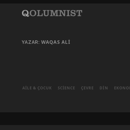
WAQAS ALI
YAZAR:
AILE & ÇOCUK
SCIENCE
ÇEVRE
DIN
EKONO