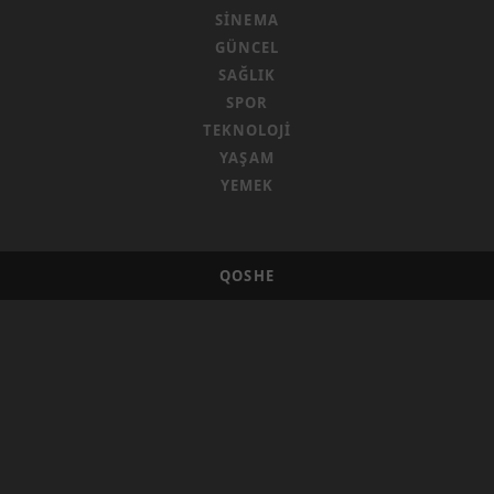
SINEMA
GÜNCEL
SAĞLIK
SPOR
TEKNOLOJI
YAŞAM
YEMEK
QOSHE