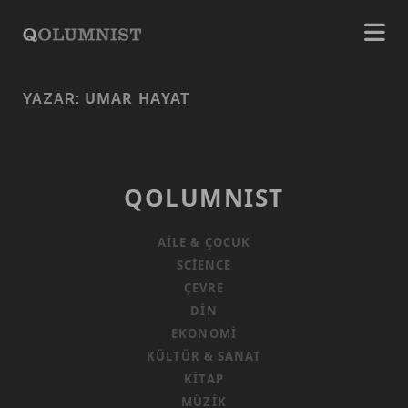
UMAR HAYAT
YAZAR:
QOLUMNIST
AILE & ÇOCUK
SCIENCE
ÇEVRE
DIN
EKONOMI
KÜLTÜR & SANAT
KITAP
MÜZIK