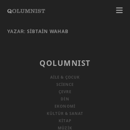
SIBTAIN WAHAB
YAZAR:
QOLUMNIST
AILE & ÇOCUK
SCIENCE
ÇEVRE
DIN
EKONOMI
KÜLTÜR & SANAT
KITAP
MÜZIK