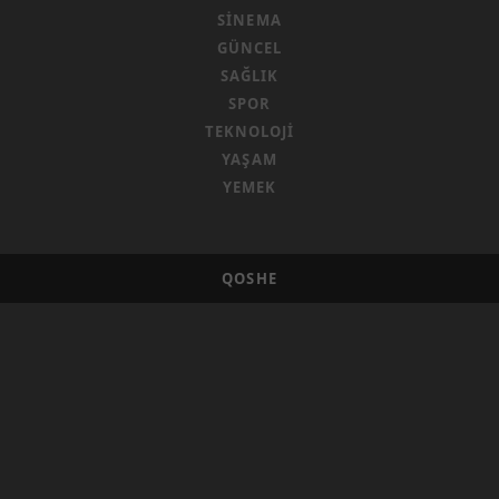
SINEMA
GÜNCEL
SAĞLIK
SPOR
TEKNOLOJI
YAŞAM
YEMEK
QOSHE