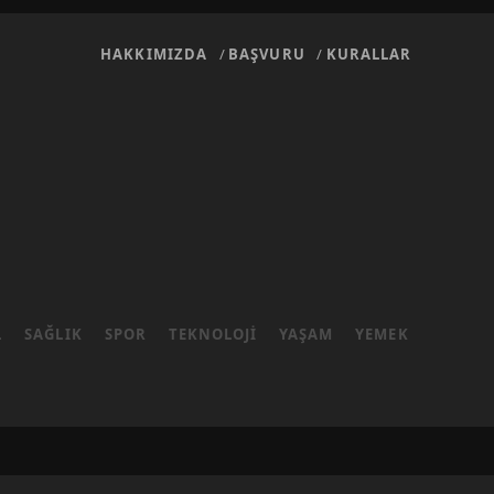
HAKKIMIZDA
BAŞVURU
KURALLAR
L
SAĞLIK
SPOR
TEKNOLOJI
YAŞAM
YEMEK