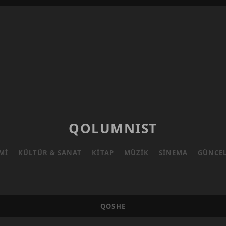
QOLUMNIST
MI
KÜLTÜR & SANAT
KITAP
MÜZIK
SINEMA
GÜNCE
QOSHE