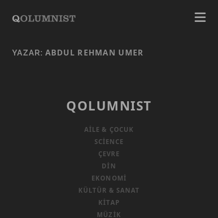
ABDUL REHMAN UMER
YAZAR:
QOLUMNIST
AILE & ÇOCUK
SCIENCE
ÇEVRE
DIN
EKONOMI
KÜLTÜR & SANAT
KITAP
MÜZIK