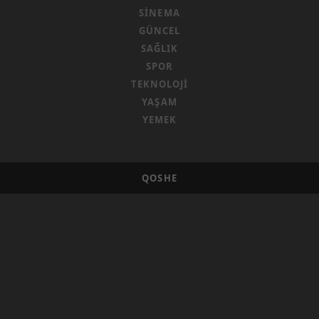
SINEMA
GÜNCEL
SAĞLIK
SPOR
TEKNOLOJI
YAŞAM
YEMEK
QOSHE