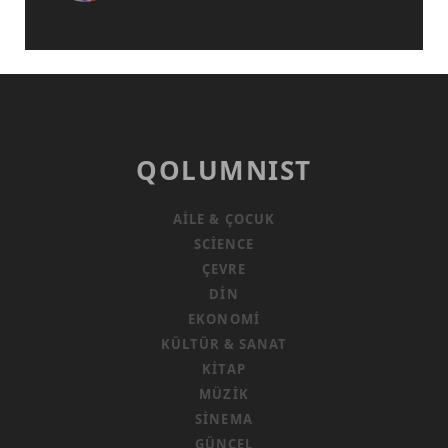
QOLUMNIST
AILE & ÇOCUK
SCIENCE
ÇEVRE
DIN
EKONOMI
KÜLTÜR & SANAT
KITAP
MÜZIK
SINEMA
GÜNCEL