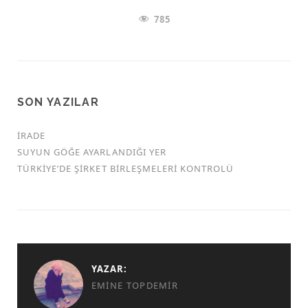
785
SON YAZILAR
İRADE
SUYUN GÖĞE AYARLANDIĞI YER
TÜRKİYE’DE ŞİRKET BİRLEŞMELERİ KONTROLÜ
YAZAR:
EMINE TOPDEMIR