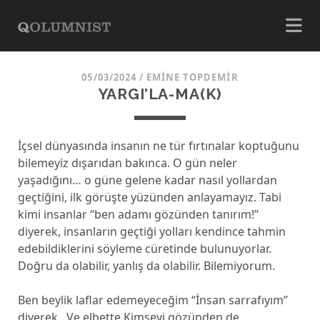
05/03/2024
/
EMINE TOPDEMIR
YARGI’LA-MA(K)
İçsel dünyasında insanın ne tür fırtınalar koptuğunu
bilemeyiz dışarıdan bakınca. O gün neler
yaşadığını… o güne gelene kadar nasıl yollardan
geçtiğini, ilk görüşte yüzünden anlayamayız. Tabi
kimi insanlar “ben adamı gözünden tanırım!”
diyerek, insanların geçtiği yolları kendince tahmin
edebildiklerini söyleme cüretinde bulunuyorlar.
Doğru da olabilir, yanlış da olabilir. Bilemiyorum.
Ben beylik laflar edemeyeceğim “İnsan sarrafıyım”
diyerek. Ve elbette Kimseyi gözünden de