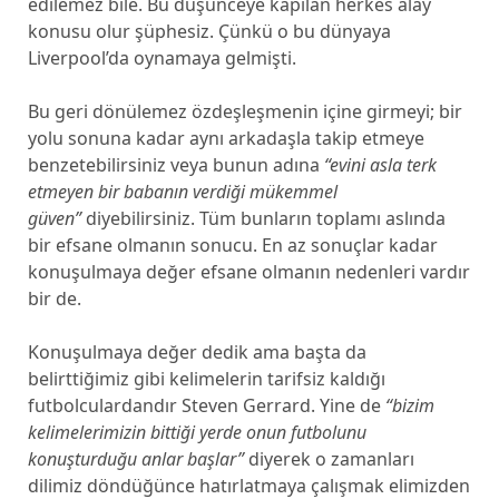
edilemez bile. Bu düşünceye kapılan herkes alay
konusu olur şüphesiz. Çünkü o bu dünyaya
Liverpool’da oynamaya gelmişti.
Bu geri dönülemez özdeşleşmenin içine girmeyi; bir
yolu sonuna kadar aynı arkadaşla takip etmeye
benzetebilirsiniz veya bunun adına
“evini asla terk
etmeyen bir babanın verdiği mükemmel
güven”
diyebilirsiniz. Tüm bunların toplamı aslında
bir efsane olmanın sonucu. En az sonuçlar kadar
konuşulmaya değer efsane olmanın nedenleri vardır
bir de.
Konuşulmaya değer dedik ama başta da
belirttiğimiz gibi kelimelerin tarifsiz kaldığı
futbolculardandır Steven Gerrard. Yine de
“bizim
kelimelerimizin bittiği yerde onun futbolunu
konuşturduğu anlar başlar”
diyerek o zamanları
dilimiz döndüğünce hatırlatmaya çalışmak elimizden