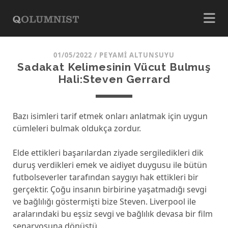
01/05/2022
/
PEYAMI ALTUNSUYU
Sadakat Kelimesinin Vücut Bulmuş
Hali:Steven Gerrard
Bazı isimleri tarif etmek onları anlatmak için uygun
cümleleri bulmak oldukça zordur.
Elde ettikleri başarılardan ziyade sergiledikleri dik
duruş verdikleri emek ve aidiyet duygusu ile bütün
futbolseverler tarafından saygıyı hak ettikleri bir
gerçektir. Çoğu insanın birbirine yaşatmadığı sevgi
ve bağlılığı göstermişti bize Steven. Liverpool ile
aralarındaki bu eşsiz sevgi ve bağlılık devasa bir film
senaryosuna dönüştü.