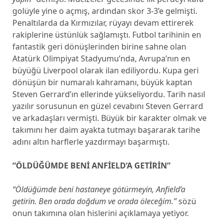
golüyle yine o açmış, ardından skor 3-3’e gelmişti.
Penaltılarda da Kırmızılar, rüyayı devam ettirerek
rakiplerine üstünlük sağlamıştı. Futbol tarihinin en
fantastik geri dönüşlerinden birine sahne olan
Atatürk Olimpiyat Stadyumu’nda, Avrupa’nın en
büyüğü Liverpool olarak ilan ediliyordu. Kupa geri
dönüşün bir numaralı kahramanı, büyük kaptan
Steven Gerrard’ın ellerinde yükseliyordu. Tarih nasıl
yazılır sorusunun en güzel cevabını Steven Gerrard
ve arkadaşları vermişti. Büyük bir karakter olmak ve
takımını her daim ayakta tutmayı başararak tarihe
adını altın harflerle yazdırmayı başarmıştı.
“ÖLDÜĞÜMDE BENİ ANFİELD’A GETİRİN”
“Öldüğümde beni hastaneye götürmeyin, Anfield’a
getirin. Ben orada doğdum ve orada öleceğim.”
sözü
onun takımına olan hislerini açıklamaya yetiyor.