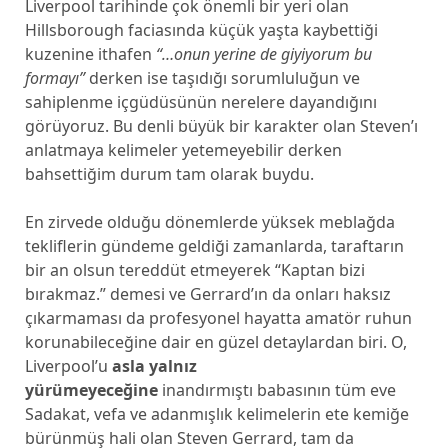
Liverpool tarihinde çok önemli bir yeri olan
Hillsborough faciasında küçük yaşta kaybettiği
kuzenine ithafen
“…onun yerine de giyiyorum bu
formayı”
derken ise taşıdığı sorumluluğun ve
sahiplenme içgüdüsünün nerelere dayandığını
görüyoruz. Bu denli büyük bir karakter olan Steven’ı
anlatmaya kelimeler yetemeyebilir derken
bahsettiğim durum tam olarak buydu.
En zirvede olduğu dönemlerde yüksek meblağda
tekliflerin gündeme geldiği zamanlarda, taraftarın
bir an olsun tereddüt etmeyerek “Kaptan bizi
bırakmaz.” demesi ve Gerrard’ın da onları haksız
çıkarmaması da profesyonel hayatta amatör ruhun
korunabileceğine dair en güzel detaylardan biri. O,
Liverpool’u
asla yalnız
yürümeyeceğine
inandırmıştı babasının tüm eve
Sadakat, vefa ve adanmışlık kelimelerin ete kemiğe
bürünmüş hali olan Steven Gerrard, tam da