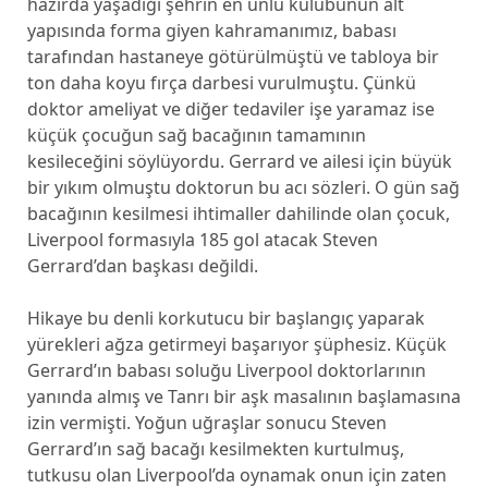
hazırda yaşadığı şehrin en ünlü kulübünün alt
yapısında forma giyen kahramanımız, babası
tarafından hastaneye götürülmüştü ve tabloya bir
ton daha koyu fırça darbesi vurulmuştu. Çünkü
doktor ameliyat ve diğer tedaviler işe yaramaz ise
küçük çocuğun sağ bacağının tamamının
kesileceğini söylüyordu. Gerrard ve ailesi için büyük
bir yıkım olmuştu doktorun bu acı sözleri. O gün sağ
bacağının kesilmesi ihtimaller dahilinde olan çocuk,
Liverpool formasıyla 185 gol atacak Steven
Gerrard’dan başkası değildi.
Hikaye bu denli korkutucu bir başlangıç yaparak
yürekleri ağza getirmeyi başarıyor şüphesiz. Küçük
Gerrard’ın babası soluğu Liverpool doktorlarının
yanında almış ve Tanrı bir aşk masalının başlamasına
izin vermişti. Yoğun uğraşlar sonucu Steven
Gerrard’ın sağ bacağı kesilmekten kurtulmuş,
tutkusu olan Liverpool’da oynamak onun için zaten