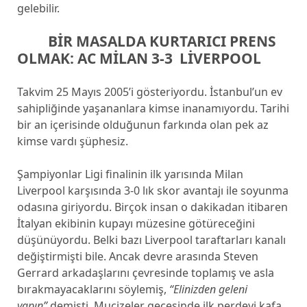
gelebilir.
BİR MASALDA KURTARICI PRENS
OLMAK: AC MİLAN 3-3 LİVERPOOL
Takvim 25 Mayıs 2005’i gösteriyordu. İstanbul’un ev
sahipliğinde yaşananlara kimse inanamıyordu. Tarihi
bir an içerisinde olduğunun farkında olan pek az
kimse vardı şüphesiz.
Şampiyonlar Ligi finalinin ilk yarısında Milan
Liverpool karşısında 3-0 lık skor avantajı ile soyunma
odasına giriyordu. Birçok insan o dakikadan itibaren
İtalyan ekibinin kupayı müzesine götüreceğini
düşünüyordu. Belki bazı Liverpool taraftarları kanalı
değiştirmişti bile. Ancak devre arasında Steven
Gerrard arkadaşlarını çevresinde toplamış ve asla
bırakmayacaklarını söylemiş,
“Elinizden geleni
yapın”
demişti. Mucizeler gecesinde ilk perdeyi kafa