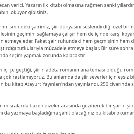
can verici. Yazarın ilk kitabı olmasına rağmen sanki yıllardı
abını okuyor gibisiniz.
 ismindeki şairimiz, şiir dünyasını seslendirdiği özel bir
lesinin geçimini sağlamaya çalışır hem de içinde karşı koyam
kin etmeye eder. Fakat şair ruhundaki hem geçmişinin hem 
ıştırdığı tutkularıyla mücadele etmeye başlar. Bir süre sonra 
sında seçim yapmak zorunda kalacaktır.
ın iç içe geçtiği, şiirin adeta romanın ana teması olduğu ro
 çok rastlamıyoruz. Bu anlamda da şiir severler için eşsiz 
 bu kitap Atayurt Yayınları’ndan yayınlandı. 250 civarında s
mısralarda bazen dizeler arasında gezinerek bir şairin şiir
nı da yazmaya başladığına şahit olacağınız bu kitabı okuman