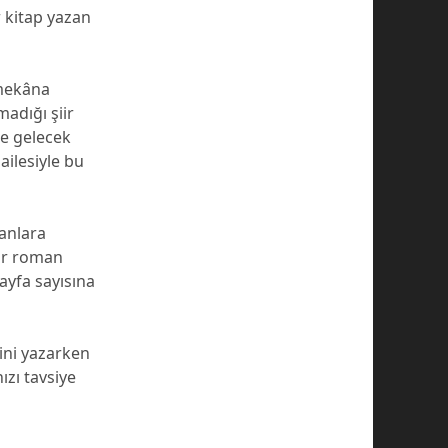
r kitap yazan
 mekâna
adığı şiir
de gelecek
ailesiyle bu
manlara
bir roman
ayfa sayısına
ini yazarken
ızı tavsiye