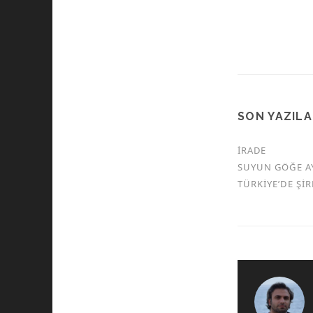
SON YAZIL
İRADE
SUYUN GÖĞE A
TÜRKİYE’DE Şİ