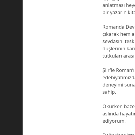
anlatması heye
bir yazarın kit
Romanda Devrim
çıkarak hem ai
sevdasını tes
düşlerinin kar
tutkuları ara
Şiir’le Roman’
edebiyatımızda
deneyimi sunan
sahip.
Okurken bazen 
aslında hayatı
ediyorum.