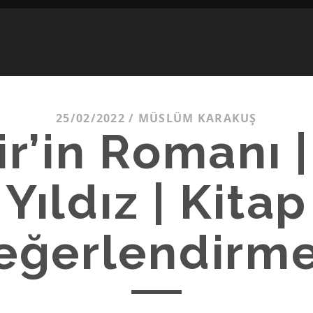
25/02/2022
/
MÜSLÜM KARAKUŞ
ir’in Romanı 
Yıldız | Kitap
eğerlendirme