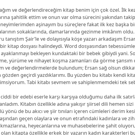
cağım ve değerlendireceğim kitap benim için çok özel. İlk kez
ına şahitlik ettim ve onun var olma sürecini yakından takip
neyimlerimden aşinayım bu süreçlere fakat ilk kez başka bi
larının sokaklarında, damarlarında gezinme imkânım oldu. 
u tanıştım Şair’le ve dolayısıyla köşe yazarı arkadaşım Ersan 
 bir kitap dosyası halindeydi. Word dosyasından tebessüm
k ayaklanmayı bekleyen kundaktaki bir bebek gibiydi yani. S
eme, yürüme ve nihayet koşma zamanları da görme şansım 
m ve değerlendirmelerde bulundum; Ersan sağ olsun dikkat
 gözden geçirdi yazdıklarımı. Bu yüzden bu kitabı kendi kit
nimsiyorum. Tabi kitabı sevmem ve sahiplenmemdeki tek se
iddi bir edebi eserle karşı karşıya olduğumu daha ilk satı
ladım. Kitabın özellikle adına yakışır şiirsel dili hemen sizi
ü yönü de bu akıcı ve şiir tınıları içeren cümleleri derim kesi
 başından geçen olaylara ve onun etrafındaki kadınlara ve zi
 çıkmazlarına, heyecanlarına ve muhasebelerine şahit oluyor
de olan kitapta özellikle erkek bir yazarın kadın karakterleri 