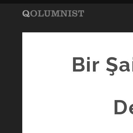
Bir Şa
D