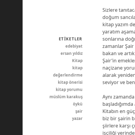
Sizlere tanıta
doğum sancılar
kitap yazım de
yaratım aşama
sonlarına doğr
ETIKETLER
zamanlar Şair
edebiyat
bakan ve artı
ersan yıldız
Şair’in emekl
Kitap
naçizane yoru
kitap
alarak yeniden
değerlendirme
seviyor ve be
kitap önerisi
kitap yorumu
Aynı zamanda c
müslüm karakuş
başladığımda an
öykü
Kitabın en güçl
şair
biz bir şairin
yazar
şiirlere karşı
işçiliği yerin