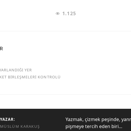
1.125
AR
YARLANDIĞI YER
RKET BİRLEŞMELERİ KONTROLÜ
Yazmak, çizmek peşinde, yan
YAZAR:
pişmeye tercih eden biri...
MÜSLÜM KARAKUŞ