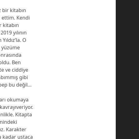
 bir kitabın
 ettim. Kendi
r kitabın
2019 yılının
Yıldız’la. O
le yüzüme
onrasında
oldu. Ben
e ve ciddiye
abımmış gibi
bep bu değil…
rları okumaya
 kavrayıveriyor.
nlikle. Kitapta
hnindeki
uz. Karakter
bu kadar ustaca