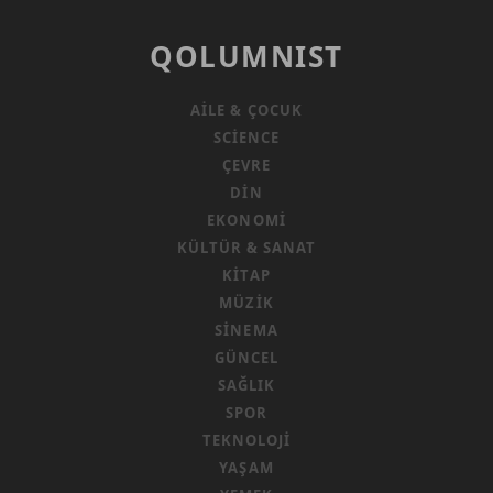
QOLUMNIST
AILE & ÇOCUK
SCIENCE
ÇEVRE
DIN
EKONOMI
KÜLTÜR & SANAT
KITAP
MÜZIK
SINEMA
GÜNCEL
SAĞLIK
SPOR
TEKNOLOJI
YAŞAM