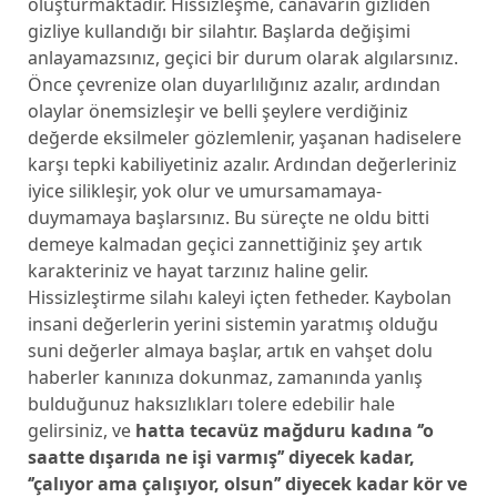
oluşturmaktadır. Hissizleşme, canavarın gizliden
gizliye kullandığı bir silahtır. Başlarda değişimi
anlayamazsınız, geçici bir durum olarak algılarsınız.
Önce çevrenize olan duyarlılığınız azalır, ardından
olaylar önemsizleşir ve belli şeylere verdiğiniz
değerde eksilmeler gözlemlenir, yaşanan hadiselere
karşı tepki kabiliyetiniz azalır. Ardından değerleriniz
iyice silikleşir, yok olur ve umursamamaya-
duymamaya başlarsınız. Bu süreçte ne oldu bitti
demeye kalmadan geçici zannettiğiniz şey artık
karakteriniz ve hayat tarzınız haline gelir.
Hissizleştirme silahı kaleyi içten fetheder. Kaybolan
insani değerlerin yerini sistemin yaratmış olduğu
suni değerler almaya başlar, artık en vahşet dolu
haberler kanınıza dokunmaz, zamanında yanlış
bulduğunuz haksızlıkları tolere edebilir hale
gelirsiniz, ve
hatta tecavüz mağduru kadına ‘’o
saatte dışarıda ne işi varmış’’ diyecek kadar,
‘’çalıyor ama çalışıyor, olsun’’ diyecek kadar kör ve