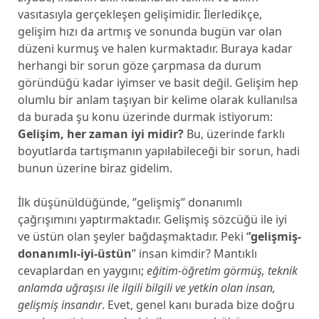
vasıtasıyla gerçekleşen gelişimidir. İlerledikçe,
gelişim hızı da artmış ve sonunda bugün var olan
düzeni kurmuş ve halen kurmaktadır. Buraya kadar
herhangi bir sorun göze çarpmasa da durum
göründüğü kadar iyimser ve basit değil. Gelişim hep
olumlu bir anlam taşıyan bir kelime olarak kullanılsa
da burada şu konu üzerinde durmak istiyorum:
Gelişim, her zaman iyi midir?
Bu, üzerinde farklı
boyutlarda tartışmanın yapılabileceği bir sorun, hadi
bunun üzerine biraz gidelim.
İlk düşünüldüğünde, ‘’gelişmiş’’ donanımlı
çağrışımını yaptırmaktadır. Gelişmiş sözcüğü ile iyi
ve üstün olan şeyler bağdaşmaktadır. Peki ‘
’gelişmiş-
donanımlı-iyi-üstün
’’ insan kimdir? Mantıklı
cevaplardan en yaygını;
eğitim-öğretim görmüş, teknik
anlamda uğraşısı ile ilgili bilgili ve yetkin olan insan,
gelişmiş insandır
. Evet, genel kanı burada bize doğru