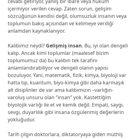
cevabı getiriyor, yanlış bir ibare veya hüküm
içermiyor verilen cevap. Zaten sorun, gelişim
sözcüğünün kendisi değil, olumsuzluk insanın veya
toplumun bakış açısından ve kelimeye verdiği
anlamdan kaynaklanıyor.
Kalıbımız neydi?
Gelişmiş insan
. Bu, iyi olan dengeli
kalıp. Ancak kimi toplumlar (maalesef bizim
toplumumuz da) bu kalıbın tek tarafını
anlamlandırabiliyor ve dengeli olanın yapısı
bozuluyor. Yani, matematik, fizik, kimya, biyoloji var
hatta tıp, kuantum, biyo-kimya gibi daha karmaşık
alt disiplinler de var ama kalıbımızın –varlığın-
varoluş unsuru olan ‘’insan’’ yok. Kastettiğim
biyolojik varlığı ile et ve kemik değil. Empati, saygı,
sevgi, duyarlılık gibi insana özgülenmiş değerlerin
yokluğudur.
Tarih çılgın doktorlara, diktatoryaya giden müthiş