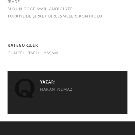
İRADE
SUYUN GÖĞE AYARLANDIĞI YER
TÜRKİYE’DE ŞİRKET BİRLEŞMELERİ KONTROLÜ
KATEGORILER
GÜNCEL
TARIH
YAŞAM
YAZAR:
HAKAN YILMAZ