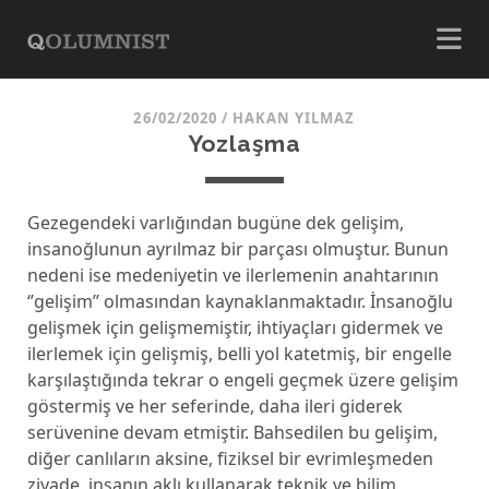
26/02/2020
/
HAKAN YILMAZ
Yozlaşma
Gezegendeki varlığından bugüne dek gelişim,
insanoğlunun ayrılmaz bir parçası olmuştur. Bunun
nedeni ise medeniyetin ve ilerlemenin anahtarının
‘’gelişim’’ olmasından kaynaklanmaktadır. İnsanoğlu
gelişmek için gelişmemiştir, ihtiyaçları gidermek ve
ilerlemek için gelişmiş, belli yol katetmiş, bir engelle
karşılaştığında tekrar o engeli geçmek üzere gelişim
göstermiş ve her seferinde, daha ileri giderek
serüvenine devam etmiştir. Bahsedilen bu gelişim,
diğer canlıların aksine, fiziksel bir evrimleşmeden
ziyade, insanın aklı kullanarak teknik ve bilim