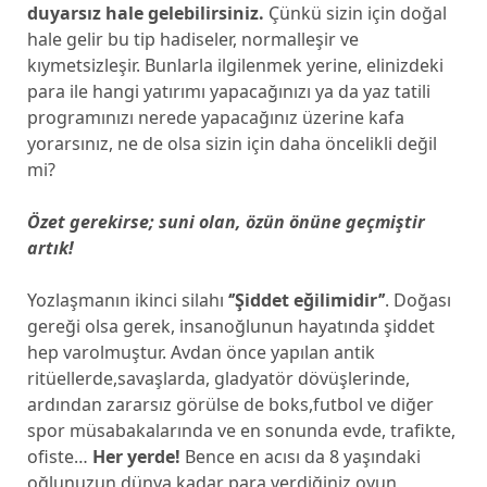
duyarsız hale gelebilirsiniz.
Çünkü sizin için doğal
hale gelir bu tip hadiseler, normalleşir ve
kıymetsizleşir. Bunlarla ilgilenmek yerine, elinizdeki
para ile hangi yatırımı yapacağınızı ya da yaz tatili
programınızı nerede yapacağınız üzerine kafa
yorarsınız, ne de olsa sizin için daha öncelikli değil
mi?
Özet gerekirse; suni olan, özün önüne geçmiştir
artık!
Yozlaşmanın ikinci silahı
‘’Şiddet eğilimidir’’
. Doğası
gereği olsa gerek, insanoğlunun hayatında şiddet
hep varolmuştur. Avdan önce yapılan antik
ritüellerde,savaşlarda, gladyatör dövüşlerinde,
ardından zararsız görülse de boks,futbol ve diğer
spor müsabakalarında ve en sonunda evde, trafikte,
ofiste…
Her yerde!
Bence en acısı da 8 yaşındaki
oğlunuzun dünya kadar para verdiğiniz oyun