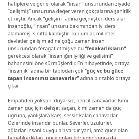
hatiplere ve genel olarak ‘’insan’’ unsurundan ziyade
‘’gelişmiş’’ unsuruna değer veren çokçalarına şahitlik
etmiştir. Ancak ‘’gelişim’’ adına geçmişten ders alan
insanoğlu, ‘’insan’’ unsuru bakımından iyi ders
alamamış, sınıfta kalmıştır. Toplumlar, milletler,
devletler gelişim adına çoğu zaman insan
unsurundan feragat etmiş ve bu
‘’fedakarlıkların’’
gerekçesi olarak ‘’insanlığın iyiliği ve gelişimi’’
bahanesini öne sürmüşlerdir. En nihayetinde, ortaya
‘’insanlık’’ adına bir tablodan çok
‘’güç ve bu güce
tapan insanımsı canavarlar’’
adına bir tablo ortaya
çıkar.
Empatiden yoksun, duyarsız, bencil canavarlar. Kimi
zaman güç için dehşet saçan, kimi zaman da güç
uğruna, yanlışlara karşı sessiz kalan canavarlar.
Özlerinde insandır bunlar. Severler, üzülürler,
ağlarlar insani duyguları vardır yani, ama güce olan
tamahkarlıkları, önce onları kör eder, sonra da