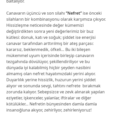
baltalıyor.
Canavarın üçüncü ve son silahı
‘’Nefret’’
ise önceki
silahların bir kombinasyonu olarak karşımıza çıkıyor.
Hissizleşme neticesinde değer kümemizi
değiştirdikten sonra yeni değerlerimiz bir buz
kütlesi: donuk, katı ve soğuk; şiddet ise enerjisi
canavar tarafından arttırılmış bir ateş parçası:
kararsız, beklenmedik, öfkeli… Bu iki bileşen
mükemmel uyum içerisinde birleşip canavarın
tezgahında dövülüyor, şekillendiriliyor ve bu
dünyada iyi kalabilmiş hiçbir şeyden nasibini
almamış olan nefret hayatımızdaki yerini alıyor.
Duyarlılık yerine hissizlik, huzurun yerini şiddet
alıyor ve sonunda sevgi, tahtını nefrete bırakmak
zorunda kalıyor. Sebepsizce ve zevk alınarak yapılan
eziyetler, işkenceler, yalanlar, iftiralar ve diğer
kötülükler… Nefretin bünyesinden damla damla
insanoğluna akıyor, zehirliyor, zehirleniyoruz!