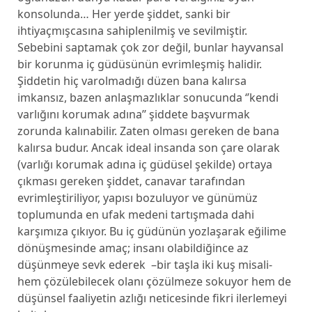
konsolunda… Her yerde şiddet, sanki bir
ihtiyaçmışcasına sahiplenilmiş ve sevilmiştir.
Sebebini saptamak çok zor değil, bunlar hayvansal
bir korunma iç güdüsünün evrimleşmiş halidir.
Şiddetin hiç varolmadığı düzen bana kalırsa
imkansız, bazen anlaşmazlıklar sonucunda ‘’kendi
varlığını korumak adına’’ şiddete başvurmak
zorunda kalınabilir. Zaten olması gereken de bana
kalırsa budur. Ancak ideal insanda son çare olarak
(varlığı korumak adına iç güdüsel şekilde) ortaya
çıkması gereken şiddet, canavar tarafından
evrimleştiriliyor, yapısı bozuluyor ve günümüz
toplumunda en ufak medeni tartışmada dahi
karşımıza çıkıyor. Bu iç güdünün yozlaşarak eğilime
dönüşmesinde amaç; insanı olabildiğince az
düşünmeye sevk ederek –bir taşla iki kuş misali-
hem çözülebilecek olanı çözülmeze sokuyor hem de
düşünsel faaliyetin azlığı neticesinde fikri ilerlemeyi