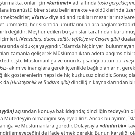
aştırmakta, onlar için
«kerâmet»
adı altında
(asla gerçekleşm
ara insanüstü birer statü belirlemekte ve öldüklerinde üzer
etmektedirler;
«Yatır»
diye adlandırdıkları mezarlarını ziyar
t ummakta, her sıkıntıda umutlarını onlara bağlamaktadır
ırlı değildir; Meşhur edilen bu şahıslar tarafından kurulmuş 
biçimleri,
(Kenzülarş, duası, salât-ı tefrȋciye ve Cevşen gibi)
dualar
rasında oldukça yaygındır. İslam’da hiçbir yeri bulunmayan
ıları zamanla gelişerek Müslümanlıktan adeta bağımsız bire
ektedir. İşte Müslümanlığa ve onun kapsadığı bütün bu
-meşr
siz-
akım ve inanışlara gerek içtenlikle bağlı olanların, gerek
ılık gösterenlerin hepsi de hiç kuşkusuz dincidir. Sonuç ol
ık da
(Hıristiyanlık ve Budizm gibi)
dinciliğin kaynaklarından biri
eyyün)
açısından konuya bakıldığında; dinciliğin tedeyyün o
da Mütedeyyin olmadığını söyleyebiliriz. Ancak bu ayırım, İs
anlığa ve Müslümanlara göredir. Dolayısıyla
«dindarlık»
kav
ilendirilemeyeceğini de ifade etmek gerekir. Bunun karşılığı ol