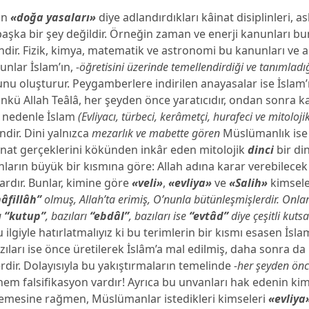
in
«doğa yasaları»
diye adlandırdıkları kâinat disiplinleri, as
şka bir şey değildir. Örneğin zaman ve enerji kanunları bu
dir. Fizik, kimya, matematik ve astronomi bu kanunları ve a
. Bunlar İslam’ın,
-öğretisini üzerinde temellendirdiği ve tanımladı
unu oluşturur. Peygamberlere indirilen anayasalar ise İslam’ı
nkü Allah Teâlâ, her şeyden önce yaratıcıdır, ondan sonra 
 nedenle İslam
(Evliyacı, türbeci, kerâmetçi, hurafeci ve mitoloji
ndir. Dini yalnızca
mezarlık ve mabette gören
Müslümanlık ise
at gerçeklerini kökünden inkâr eden mitolojik
dinci
bir di
ların büyük bir kısmına göre: Allah adına karar verebilece
ardır. Bunlar, kimine göre
«veli»
,
«evliya»
ve
«Salih»
kimsele
nâfillâh”
olmuş, Allah’ta erimiş, O’nunla bütünleşmişlerdir. Onlar
ı
“kutup”
, bazıları
“ebdâl”
, bazıları ise
“evtâd”
diye çeşitli kutsa
 ilgiyle hatırlatmalıyız ki bu terimlerin bir kısmı esasen İsl
azıları ise önce üretilerek İslâm’a mal edilmiş, daha sonra 
dir. Dolayısıyla bu yakıştırmaların temelinde
-her şeyden önc
em falsifikasyon vardır! Ayrıca bu unvanları hak edenin kim
emesine rağmen, Müslümanlar istedikleri kimseleri
«evliya