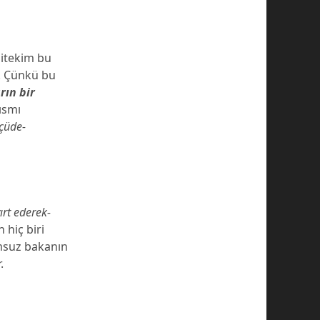
Nitekim bu
z. Çünkü bu
rın bir
ısmı
çüde-
ırt ederek-
n hiç biri
msuz bakanın
.