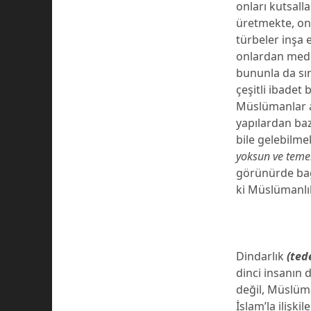
onları kutsall
üretmekte, onl
türbeler inşa 
onlardan mede
bununla da sın
çeşitli ibadet 
Müslümanlar a
yapılardan baz
bile gelebilm
yoksun ve temel
görünürde bağl
ki Müslümanl
Dindarlık
(ted
dinci insanın 
değil, Müslüm
İslam’la ilişk