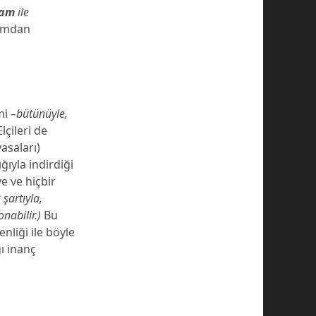
lam
ile
umdan
imi
–bütünüyle,
lçileri de
asaları)
ğıyla indirdiği
e ve hiçbir
şartıyla,
nabilir.)
Bu
enliği ile böyle
ğı inanç