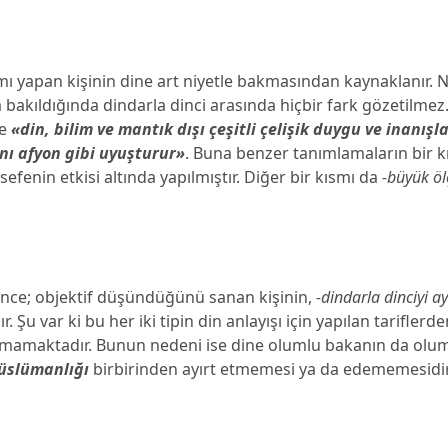
ımı yapan kişinin dine art niyetle bakmasından kaynaklanır. 
 bakıldığında dindarla dinci arasında hiçbir fark gözetilme
re
«din, bilim ve mantık dışı çeşitli çelişik duygu ve inanışla
anı afyon gibi uyuşturur»
. Buna benzer tanımlamaların bir k
sefenin etkisi altında yapılmıştır. Diğer bir kısmı da
-büyük öl
ince; objektif düşündüğünü sanan kişinin,
-dindarla dinciyi ay
r. Şu var ki bu her iki tipin din anlayışı için yapılan tariflerde
tmamaktadır. Bunun nedeni ise dine olumlu bakanın da olu
üslümanlığı
birbirinden ayırt etmemesi ya da edememesidir