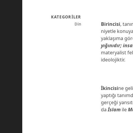
KATEGORILER
Birincisi
, tan
Din
niyetle konuya
yaklaşıma gö
yığınıdır; ins
materyalist fel
ideolojiktir.
İkincisi
ne gel
yaptığı tanımdı
gerçeği yansı
da
İslam
ile
M