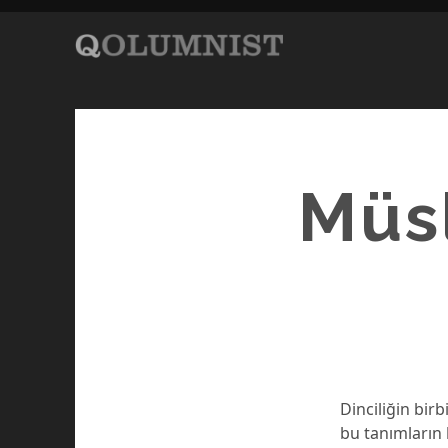
Müsl
Dinciliğin birb
bu tanımların h