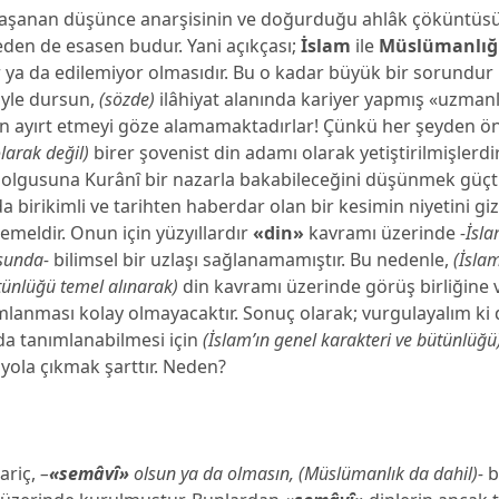
şanan düşünce anarşisinin ve doğurduğu ahlâk çöküntüs
eden de esasen budur. Yani açıkçası;
İslam
ile
Müslümanlığ
r ya da edilemiyor olmasıdır. Bu o kadar büyük bir sorundur 
öyle dursun,
(sözde)
ilâhiyat alanında kariyer yapmış «uzmanla
en ayırt etmeyi göze alamamaktadırlar! Çünkü her şeyden ön
olarak değil)
birer şovenist din adamı olarak yetiştirilmişlerdi
 olgusuna Kurânȋ bir nazarla bakabileceğini düşünmek güçtü
a birikimli ve tarihten haberdar olan bir kesimin niyetini giz
meldir. Onun için yüzyıllardır
«din»
kavramı üzerinde
-İsl
sunda-
bilimsel bir uzlaşı sağlanamamıştır. Bu nedenle,
(İslam
tünlüğü temel alınarak)
din kavramı üzerinde görüş birliğine 
ımlanması kolay olmayacaktır. Sonuç olarak; vurgulayalım ki d
a tanımlanabilmesi için
(İslam’ın genel karakteri ve bütünlüğü
yola çıkmak şarttır. Neden?
ariç,
–
«semâvȋ»
olsun ya da olmasın, (Müslümanlık da dahil)-
b