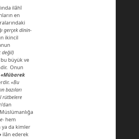
lında ilâhȋ
nların en
ralarındaki
ğı gerçek dinin-
n ikincil
kanun
k değil)
 bu büyük ve
ndir. Onun
k
«Mübarek
rdir.
«Bu
ın bazıları
l rütbelere
am’dan
da Müslümanlığa
e-
hem
 ya da kimler
»
ilân ederek