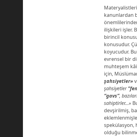
Materyalistler
kanunlardan ba
önemlilerinden
ilişkileri işler
birincil konus
konusudur. Çü
koyucudur. Bu
evrensel bir di
muhteşem kâin
için, Müslüman
şahsiyetler»
v
şahsiyetler
“fe
“gavs”
, bazılar
sahiptirler…»
Bu
devşirilmiş, b
eklemlenmişler
spekülasyon, h
olduğu bilinm