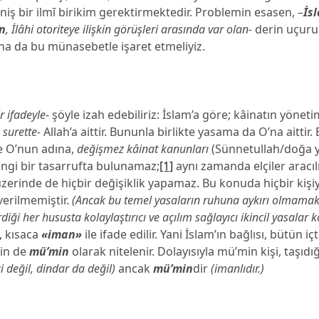
niş bir ilmȋ birikim gerektirmektedir. Problemin esasen,
–
İs
n
, İlâhi otoriteye ilişkin görüşleri arasında var olan-
derin uçur
na da bu münasebetle işaret etmeliyiz.
r ifadeyle-
şöyle izah edebiliriz: İslam’a göre; kâinatın yönet
 surette-
Allah’a aittir. Bununla birlikte yasama da O’na aittir. E
se O’nun adına,
değişmez kâinat kanunları
(Sünnetullah/doğa y
ngi bir tasarrufta bulunamaz;
[1]
aynı zamanda elçiler aracılı
 üzerinde de hiçbir değişiklik yapamaz. Bu konuda hiçbir kişiy
verilmemiştir.
(Ancak bu temel yasaların ruhuna aykırı olmamak 
diği her hususta kolaylaştırıcı ve açılım sağlayıcı ikincil yasalar ko
ş, kısaca
«iman»
ile ifade edilir. Yani İslam’ın bağlısı, bütün içt
çin de
mü’min
olarak nitelenir. Dolayısıyla mü’min kişi, taşıdı
ci değil, dindar da değil)
ancak
mü’min
dir
(imanlıdır.)