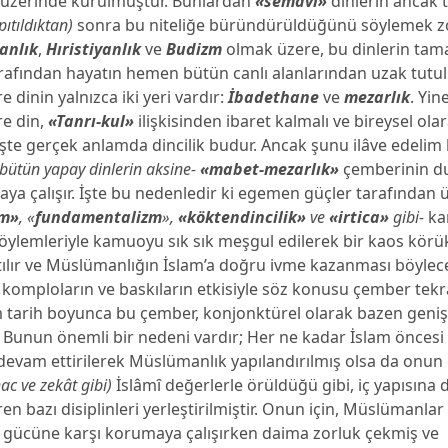
li üzerinde kurulmuştur. Bunlardan
«semâvȋ»
dinlerin ancak t
pıtıldıktan)
sonra bu niteliğe büründürüldüğünü söylemek z
anlık
,
Hıristiyanlık
ve
Budizm
olmak üzere, bu dinlerin tam
rafından hayatın hemen bütün canlı alanlarından uzak tutul
e dinin yalnızca iki yeri vardır:
İbadethane
ve
mezarlık
. Yin
re din,
«Tanrı-kul»
ilişkisinden ibaret kalmalı ve bireysel ola
İşte gerçek anlamda dincilik budur. Ancak şunu ilâve edelim 
-bütün yapay dinlerin aksine-
«mabet-mezarlık»
çemberinin d
a çalışır. İşte bu nedenledir ki egemen güçler tarafından ü
am»
, «
fundamentalizm
»,
«köktendincilik»
ve
«irtica»
gibi-
ka
ylemleriyle kamuoyu sık sık meşgul edilerek bir kaos körük
tılır ve Müslümanlığın İslam’a doğru ivme kazanması böylec
r komploların ve baskıların etkisiyle söz konusu çember tek
im tarih boyunca bu çember, konjonktürel olarak bazen geni
. Bunun önemli bir nedeni vardır; Her ne kadar İslam öncesi
 devam ettirilerek Müslümanlık yapılandırılmış olsa da onun
ac ve zekât gibi)
İslâmȋ değerlerle örüldüğü gibi, iç yapısına 
n bazı disiplinleri yerleştirilmiştir. Onun için, Müslümanlar 
m gücüne karşı korumaya çalışırken daima zorluk çekmiş ve