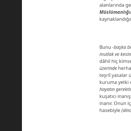
alanlarında ge
Müslümanlığı
kaynaklandığı
Bunu
-başka bi
mutlak ve kesin
dâhil hiç kim
üzerinde
herha
teşriȋ yasalar
kuruma yetki 
hayatın gerektir
kuşatıcı inanı
inanır. Onun i
hasebiyle
(din