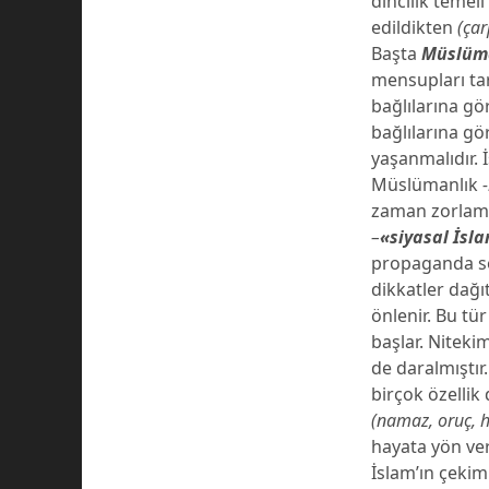
dincilik teme
edildikten
(çar
Başta
Müslüm
mensupları ta
bağlılarına gör
bağlılarına gö
yaşanmalıdır. 
Müslümanlık
zaman zorlamay
–
«siyasal İsl
propaganda sö
dikkatler dağı
önlenir. Bu tü
başlar. Nitek
de daralmıştır
birçok özellik
(namaz, oruç, h
hayata yön vere
İslam’ın çeki