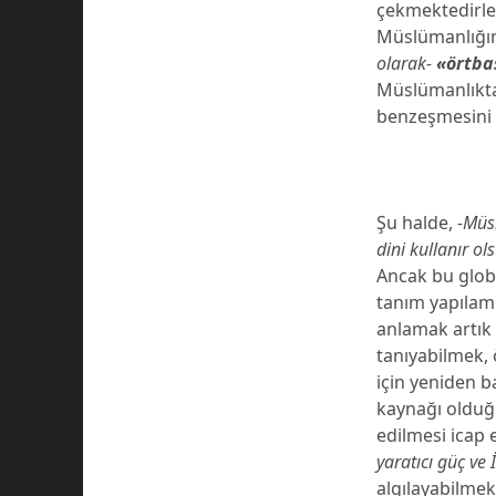
çekmektedirler
Müslümanlığın
olarak-
«örtba
Müslümanlıktak
benzeşmesini
Şu halde,
-Müs
dini kullanır ol
Ancak bu globa
tanım yapılamıy
anlamak artık 
tanıyabilmek, 
için yeniden b
kaynağı olduğu
edilmesi icap 
yaratıcı güç ve 
algılayabilmek