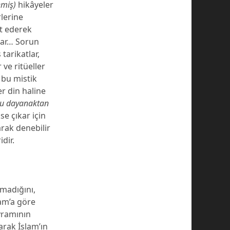
emiş)
hikâyeler
lerine
et ederek
lar… Sorun
tarikatlar,
 ve ritüeller
 bu mistik
r din haline
u dayanaktan
se çıkar için
arak denebilir
dir.
lmadığını,
lam’a göre
ramının
arak İslam’ın