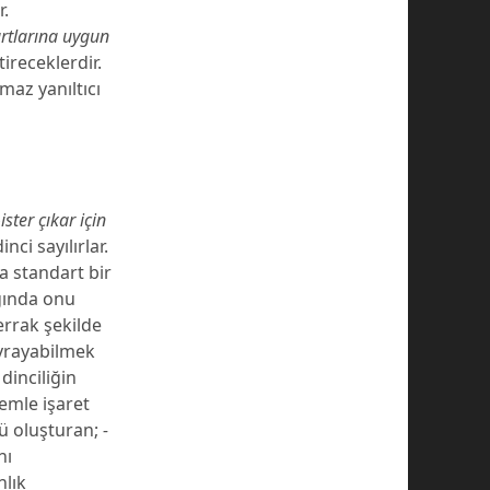
r.
rtlarına uygun
receklerdir.
lmaz yanıltıcı
ister çıkar için
ci sayılırlar.
a standart bir
ığında onu
errak şekilde
avrayabilmek
dinciliğin
emle işaret
nü oluşturan;
-
nı
nlık