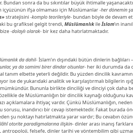
. Bundan sonra da bu sıkıntılar büyük ihtimalle yaşanacaktı
 içyüzünün ifşa olmaması için Müslümanlar
-her dönemin şa
s»
stratejisini
-komplo teorileriyle-
bundan böyle de devam etti
i bu grafiksel gelgit trendi,
Müslümanlık
ile
İslam
’ın inanı
 bize
-dolaylı olarak-
bir kez daha hatırlatmaktadır.
lümanlık da dahil-
İslam’ın dışındaki bütün dinlerin bağlıları
–
sunlar, ya da samimi birer dindar olsunlar-
her iki durumda da din
l tanım elbette yeterli değildir. Bu yüzden dincilik kavramın
or ise de yukarıdaki analitik ve karşılaştırmalı bilgilerin ış
mümkündür. Bununla birlikte dinciliği ve dinciyi çok daha b
özellikle de Müslümanlığın bir dincilik kaynağı olduğunu k
azı açıklamalara ihtiyaç vardır. Çünkü Müslümanlığın, neden 
 sorusu, inandırıcı bir cevap istemektedir. Fakat burada ön
eden şu noktayı hatırlatmakta yarar vardır; Bu cevabın özü
İlâhȋ otorite paradigmalarına ilişkin-
dinler arası inanış farkları
, antropoloji, felsefe, dinler tarihi ve yöntembilim gibi uzma