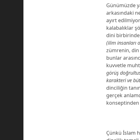
Günümüzde ya
arkasındaki n
ayırt edilmiyo
kalabalıklar ş
dini birbirind
(ilim insanları 
zümrenin, din
bunlar arasınd
kuvvetle muhte
görüş doğrultu
karakteri ve bü
dinciliğin tan
gerçek anlamd
konseptinden 
Çünkü İslam h