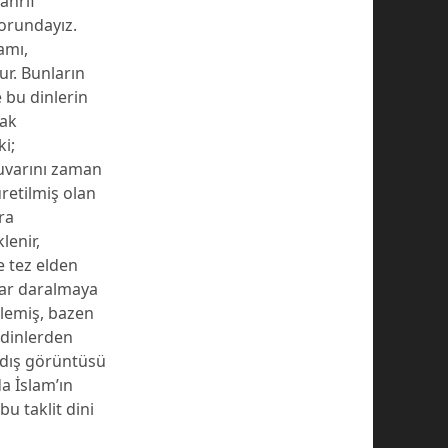
ahrif
orundayız.
amı,
ur. Bunların
e bu dinlerin
rak
ki;
uvarını zaman
retilmiş olan
ra
lenir,
e tez elden
rar daralmaya
şlemiş, bazen
 dinlerden
 dış görüntüsü
da İslam’ın
bu taklit dini