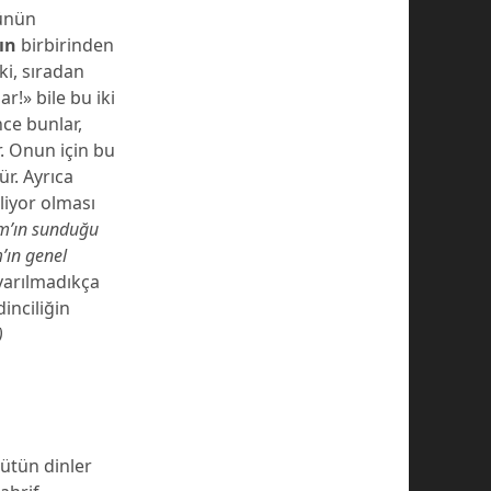
ünün
ın
birbirinden
ki, sıradan
r!» bile bu iki
ce bunlar,
r. Onun için bu
r. Ayrıca
liyor olması
am’ın sunduğu
’ın genel
varılmadıkça
inciliğin
)
ütün dinler