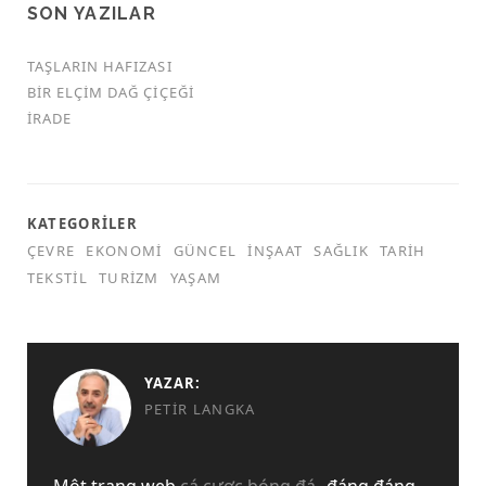
SON YAZILAR
TAŞLARIN HAFIZASI
BIR ELÇIM DAĞ ÇIÇEĞI
İRADE
KATEGORILER
ÇEVRE
EKONOMI
GÜNCEL
İNŞAAT
SAĞLIK
TARIH
TEKSTIL
TURIZM
YAŞAM
YAZAR:
PETIR LANGKA