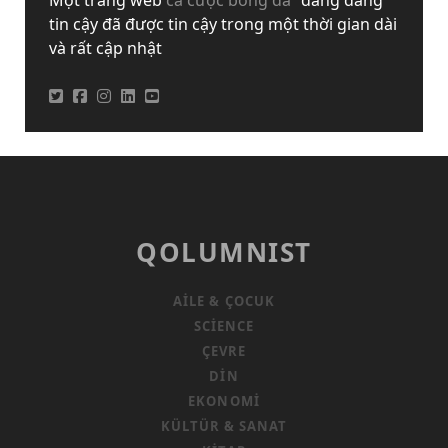
Một trang web
cá cược bóng đá
đáng đáng
tin cậy đã được tin cậy trong một thời gian dài
và rất cập nhật
QOLUMNIST
AILE & ÇOCUK
SCIENCE
ÇEVRE
DIN
EKONOMI
KÜLTÜR & SANAT