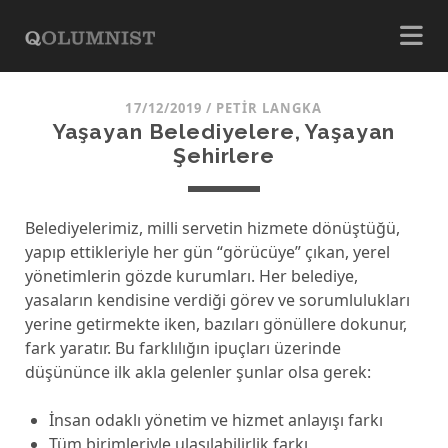
17/12/2019
/
PETIR LANGKA
Yaşayan Belediyelere, Yaşayan
Şehirlere
Belediyelerimiz, milli servetin hizmete dönüştüğü,
yapıp ettikleriyle her gün “görücüye” çıkan, yerel
yönetimlerin gözde kurumları. Her belediye,
yasaların kendisine verdiği görev ve sorumlulukları
yerine getirmekte iken, bazıları gönüllere dokunur,
fark yaratır. Bu farklılığın ipuçları üzerinde
düşününce ilk akla gelenler şunlar olsa gerek:
İnsan odaklı yönetim ve hizmet anlayışı farkı
Tüm birimleriyle ulaşılabilirlik farkı