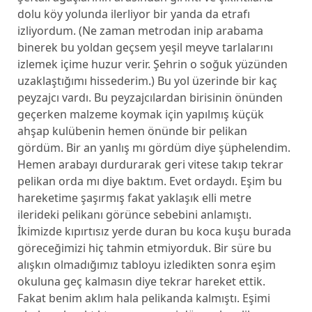
dolu köy yolunda ilerliyor bir yanda da etrafı
izliyordum. (Ne zaman metrodan inip arabama
binerek bu yoldan geçsem yeşil meyve tarlalarını
izlemek içime huzur verir. Şehrin o soğuk yüzünden
uzaklaştığımı hissederim.) Bu yol üzerinde bir kaç
peyzajcı vardı. Bu peyzajcılardan birisinin önünden
geçerken malzeme koymak için yapılmış küçük
ahşap kulübenin hemen önünde bir pelikan
gördüm. Bir an yanlış mı gördüm diye şüphelendim.
Hemen arabayı durdurarak geri vitese takıp tekrar
pelikan orda mı diye baktım. Evet ordaydı. Eşim bu
hareketime şaşırmış fakat yaklaşık elli metre
ilerideki pelikanı görünce sebebini anlamıştı.
İkimizde kıpırtısız yerde duran bu koca kuşu burada
göreceğimizi hiç tahmin etmiyorduk. Bir süre bu
alışkın olmadığımız tabloyu izledikten sonra eşim
okuluna geç kalmasın diye tekrar hareket ettik.
Fakat benim aklım hala pelikanda kalmıştı. Eşimi