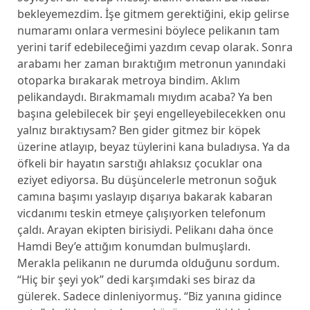
bekleyemezdim. İşe gitmem gerektiğini, ekip gelirse
numaramı onlara vermesini böylece pelikanın tam
yerini tarif edebileceğimi yazdım cevap olarak. Sonra
arabamı her zaman bıraktığım metronun yanındaki
otoparka bırakarak metroya bindim. Aklım
pelikandaydı. Bırakmamalı mıydım acaba? Ya ben
başına gelebilecek bir şeyi engelleyebilecekken onu
yalnız bıraktıysam? Ben gider gitmez bir köpek
üzerine atlayıp, beyaz tüylerini kana buladıysa. Ya da
öfkeli bir hayatın sarstığı ahlaksız çocuklar ona
eziyet ediyorsa. Bu düşüncelerle metronun soğuk
camına başımı yaslayıp dışarıya bakarak kabaran
vicdanımı teskin etmeye çalışıyorken telefonum
çaldı. Arayan ekipten birisiydi. Pelikanı daha önce
Hamdi Bey’e attığım konumdan bulmuşlardı.
Merakla pelikanın ne durumda olduğunu sordum.
“Hiç bir şeyi yok” dedi karşımdaki ses biraz da
gülerek. Sadece dinleniyormuş. “Biz yanına gidince