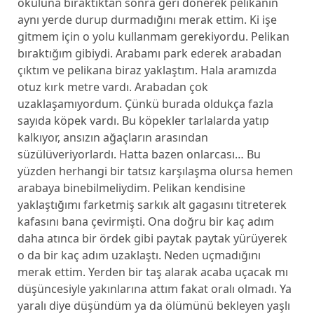
okuluna bıraktıktan sonra geri dönerek pelikanın
aynı yerde durup durmadığını merak ettim. Ki işe
gitmem için o yolu kullanmam gerekiyordu. Pelikan
bıraktığım gibiydi. Arabamı park ederek arabadan
çıktım ve pelikana biraz yaklaştım. Hala aramızda
otuz kırk metre vardı. Arabadan çok
uzaklaşamıyordum. Çünkü burada oldukça fazla
sayıda köpek vardı. Bu köpekler tarlalarda yatıp
kalkıyor, ansızın ağaçların arasından
süzülüveriyorlardı. Hatta bazen onlarcası… Bu
yüzden herhangi bir tatsız karşılaşma olursa hemen
arabaya binebilmeliydim. Pelikan kendisine
yaklaştığımı farketmiş sarkık alt gagasını titreterek
kafasını bana çevirmişti. Ona doğru bir kaç adım
daha atınca bir ördek gibi paytak paytak yürüyerek
o da bir kaç adım uzaklaştı. Neden uçmadığını
merak ettim. Yerden bir taş alarak acaba uçacak mı
düşüncesiyle yakınlarına attım fakat oralı olmadı. Ya
yaralı diye düşündüm ya da ölümünü bekleyen yaşlı