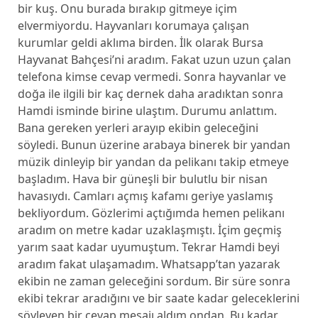
bir kuş. Onu burada bırakıp gitmeye içim
elvermiyordu. Hayvanları korumaya çalışan
kurumlar geldi aklıma birden. İlk olarak Bursa
Hayvanat Bahçesi’ni aradım. Fakat uzun uzun çalan
telefona kimse cevap vermedi. Sonra hayvanlar ve
doğa ile ilgili bir kaç dernek daha aradıktan sonra
Hamdi isminde birine ulaştım. Durumu anlattım.
Bana gereken yerleri arayıp ekibin geleceğini
söyledi. Bunun üzerine arabaya binerek bir yandan
müzik dinleyip bir yandan da pelikanı takip etmeye
başladım. Hava bir güneşli bir bulutlu bir nisan
havasıydı. Camları açmış kafamı geriye yaslamış
bekliyordum. Gözlerimi açtığımda hemen pelikanı
aradım on metre kadar uzaklaşmıştı. İçim geçmiş
yarım saat kadar uyumuştum. Tekrar Hamdi beyi
aradım fakat ulaşamadım. Whatsapp’tan yazarak
ekibin ne zaman geleceğini sordum. Bir süre sonra
ekibi tekrar aradığını ve bir saate kadar geleceklerini
söyleyen bir cevap mesajı aldım ondan. Bu kadar