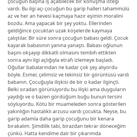
çocuğun başına iş açabilecek bir konuşma isteği
vardı. Bu ilgi açı çocuğun bu garip halleri tahammülü
az ve her an hevesi kaçmaya hazır eşimin moralini
bozdu. Ama yapacak bir şey yoktu. Ellerinden
geldiğince çocuktan uzak köşelerde kaymaya
çalıştılar. Bir süre sonra çocuğun babası geldi. Çocuk
kayarak babasının yanına yanaştı. Babası oğlunun
başını okşayıp dikkatli olmasını tembih ettikten
sonra aynı ilgi açlığıyla etrafı izlemeye başladı.
Oğullar babalarından ne kadar çok şey alıyordu
böyle. Esmer, çelimsiz ve tekinsiz bir görüntüsü vardı
babanın. Çocuğuyla ilişkisi de bir o kadar ilginçti.
Belki sıradan görünüyordu bu ilişki ama duyguların
yaydığı ve o bazen gördüğüm buğu bunun tersini
söylüyordu. Kötü bir muameleden sonra gösterilen
yakınlığın hastalıklı arzusu vardı çocukta. Neyse, bu
garip adamla daha garip çocuğunu bir kenara
bırakalım. Şimdilik tabi, birazdan tekrar döneceğim
çünkü. Hatta kendime dair bir çıkarımda