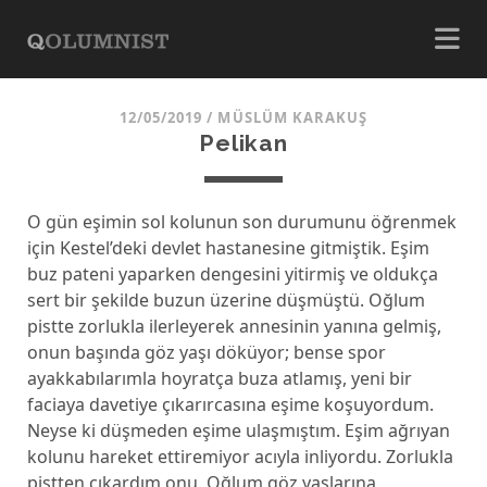
12/05/2019
/
MÜSLÜM KARAKUŞ
Pelikan
O gün eşimin sol kolunun son durumunu öğrenmek
için Kestel’deki devlet hastanesine gitmiştik. Eşim
buz pateni yaparken dengesini yitirmiş ve oldukça
sert bir şekilde buzun üzerine düşmüştü. Oğlum
pistte zorlukla ilerleyerek annesinin yanına gelmiş,
onun başında göz yaşı döküyor; bense spor
ayakkabılarımla hoyratça buza atlamış, yeni bir
faciaya davetiye çıkarırcasına eşime koşuyordum.
Neyse ki düşmeden eşime ulaşmıştım. Eşim ağrıyan
kolunu hareket ettiremiyor acıyla inliyordu. Zorlukla
pistten çıkardım onu. Oğlum göz yaşlarına