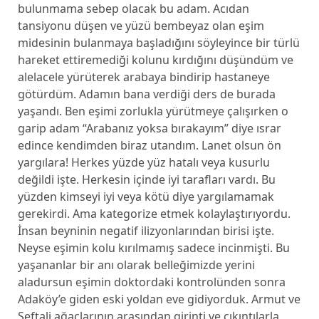
bulunmama sebep olacak bu adam. Acıdan
tansiyonu düşen ve yüzü bembeyaz olan eşim
midesinin bulanmaya başladığını söyleyince bir türlü
hareket ettiremediği kolunu kırdığını düşündüm ve
alelacele yürüterek arabaya bindirip hastaneye
götürdüm. Adamın bana verdiği ders de burada
yaşandı. Ben eşimi zorlukla yürütmeye çalışırken o
garip adam “Arabanız yoksa bırakayım” diye ısrar
edince kendimden biraz utandım. Lanet olsun ön
yargılara! Herkes yüzde yüz hatalı veya kusurlu
değildi işte. Herkesin içinde iyi tarafları vardı. Bu
yüzden kimseyi iyi veya kötü diye yargılamamak
gerekirdi. Ama kategorize etmek kolaylaştırıyordu.
İnsan beyninin negatif ilizyonlarından birisi işte.
Neyse eşimin kolu kırılmamış sadece incinmişti. Bu
yaşananlar bir anı olarak belleğimizde yerini
aladursun eşimin doktordaki kontrolünden sonra
Adaköy’e giden eski yoldan eve gidiyorduk. Armut ve
Şeftali ağaçlarının arasından girinti ve çıkıntılarla