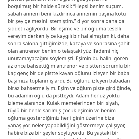
boğulmuş bir halde sürekli: “Hepsi benim suçum,
sabah annem beni kızdırınca annemin başına kötü
bir şey gelmesini istemiştim.” diyor sonra daha da
şiddetli ağlıyordu. Bir eşime ve bir oğluma teselli
vereyim derken iyice kaygılı bir hal almıştım ki, daha
sonra salona gittiğimizde, kazaya ve sonrasına şahit
olan antrenör benim o telaştaki yüz ifademi hiç
unutamayacağını söylemişti. Eşimin bu halini gören
az önce bahsettiğim antrenör ve pistten sorumlu bir
kaç genç bir de pistte kayan oğlunu izleyen bir baba
başımıza toplanmışlardı. Bu oğlunu izleyen babadan
biraz bahsetmeliyim. Eşim ve oğlum piste girdiğinde,
bu adamın oğlu da pistteydi. Adam henüz yoktu
izleme alanında. Kulak memelerinden biri siyah,
tüylü bir benle sarılmış çocuk eşimin ve benim
oğluma gösterdiğimiz her ilginin üzerine bize
yanaşıyor, neler yapabildiğini göstermeye çalışıyor,
habire bize bir şeyler söylüyordu. Bu yaştaki bir