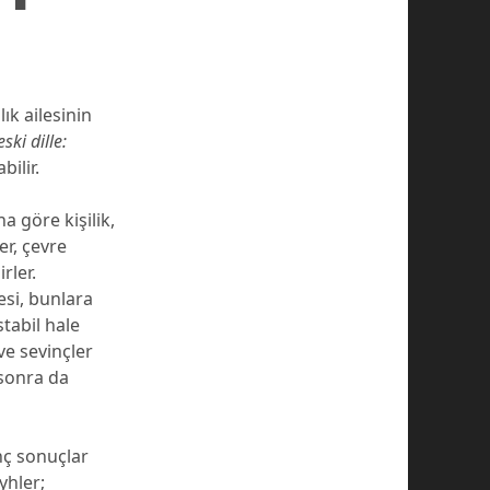
ık ailesinin
eski dille:
bilir.
a göre kişilik,
er, çevre
irler.
esi, bunlara
stabil hale
ve sevinçler
 sonra da
inç sonuçlar
yhler;