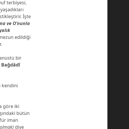
uf terbiyesi,
yaşadıkları
ikleştirir. İşte
una ve O’nunla
yalık
 mezun edildiği
.
anüstü bir
i Bağdâdî
 kendini
a göre iki
dışındaki bütün
üfür iman
r olmak)
diye