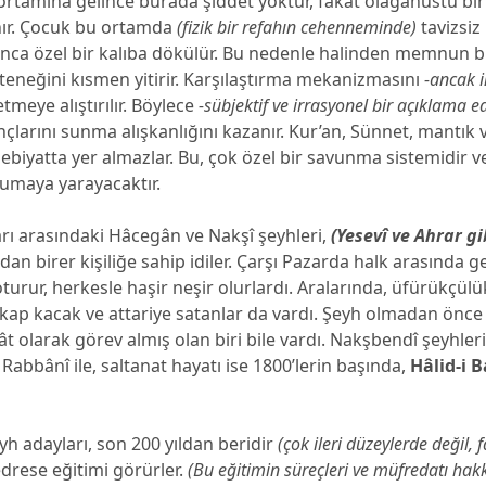
 ortamına gelince burada şiddet yoktur, fakat olağanüstü bir 
anır. Çocuk bu ortamda
(fizik bir refahın cehenneminde)
tavizsi
nca özel bir kalıba dökülür. Bu nedenle halinden memnun bi
neğini kısmen yitirir. Karşılaştırma mekanizmasını
-ancak i
etmeye alıştırılır. Böylece
-sübjektif ve irrasyonel bir açıklama e
nçlarını sunma alışkanlığını kazanır. Kur’an, Sünnet, mantık 
debiyatta yer almazlar. Bu, çok özel bir savunma sistemidir v
umaya yarayacaktır.
arı arasındaki Hâcegân ve Nakşî şeyhleri,
(Yesevî ve Ahrar gi
dan birer kişiliğe sahip idiler. Çarşı Pazarda halk arasında ge
turur, herkesle haşir neşir olurlardı. Aralarında, üfürükçül
kap kacak ve attariye satanlar da vardı. Şeyh olmadan önce 
llât olarak görev almış olan biri bile vardı. Nakşbendî şeyhler
 Rabbânî ile, saltanat hayatı ise 1800’lerin başında,
Hâlid-i 
h adayları, son 200 yıldan beridir
(çok ileri düzeylerde değil, 
drese eğitimi görürler.
(Bu eğitimin süreçleri ve müfredatı hak