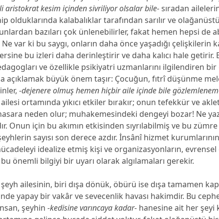
i aristokrat kesim içinden sivriliyor olsalar bile-
sıradan aileleri
ip olduklarında kalabalıklar tarafından sarılır ve olağanüstü
Bunlardan bazıları çok ünlenebilirler, fakat hemen hepsi de ab
 Ne var ki bu saygı, onların daha önce yaşadığı çelişkilerin kal
rsine bu izleri daha derinleştirir ve daha kalıcı hale getirir. B
edagogları ve özellikle psikiyatri uzmanlarını ilgilendiren bi
da açıklamak büyük önem taşır: Çocuğun, fıtrî düşünme mel
inler,
-dejenere olmuş hemen hiçbir aile içinde bile gözlemlene
ailesi ortamında yıkıcı etkiler bırakır; onun tefekkür ve akl
hasara neden olur; muhakemesindeki dengeyi bozar! Ne yazık
ır. Onun için bu akımın etkisinden sıyrılabilmiş ve bu zümre il
eyhlerin sayısı son derece azdır. İnsânî hizmet kurumlarının
mücadeleyi idealize etmiş kişi ve organizasyonların, evrensel
u önemli bilgiyi bir uyarı olarak algılamaları gerekir.
şeyh ailesinin, biri dışa dönük, öbürü ise dışa tamamen kapa
isinde yapay bir vakâr ve sevecenlik havası hakimdir. Bu cep
insan, şeyhin
-kedisine varıncaya kadar-
hanesine ait her şeyi 