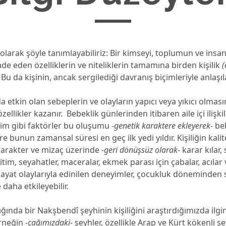
t olarak şöyle tanımlayabiliriz: Bir kimseyi, toplumun ve insanl
fade eden özelliklerin ve niteliklerin tamamına birden kişilik
(
 Bu da kişinin, ancak sergilediği davranış biçimleriyle anlaşıla
 etkin olan sebeplerin ve olayların yapıcı veya yıkıcı olmasın
zellikler kazanır. Bebeklik günlerinden itibaren aile içi ilişkil
itim gibi faktörler bu oluşumu
-genetik karaktere ekleyerek-
bel
 bunun zamansal süresi en geç ilk yedi yıldır. Kişiliğin kalit
 karakter ve mizaç üzerinde
-geri dönüşsüz olarak-
karar kılar, 
itim, seyahatler, maceralar, ekmek parası için çabalar, acılar 
hayat olaylarıyla edinilen deneyimler, çocukluk döneminden
e daha etkileyebilir.
şığında bir Nakşbendî şeyhinin kişiliğini araştırdığımızda ilg
Örneğin
-çağımızdaki-
şeyhler, özellikle Arap ve Kürt kökenli şe