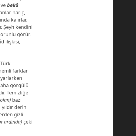
ve
bekâ
nlar hariç,
nda kalırlar.
r. Şeyh kendini
orunlu görür.
 ilişkisi,
 Türk
nemli farklar
 uyarlarken
 daha görgülü
ır. Temizliğe
 olan)
bazı
 yıldır derin
rden gizli
ar ardında)
çeki