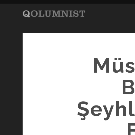
Müs
B
Şeyhle