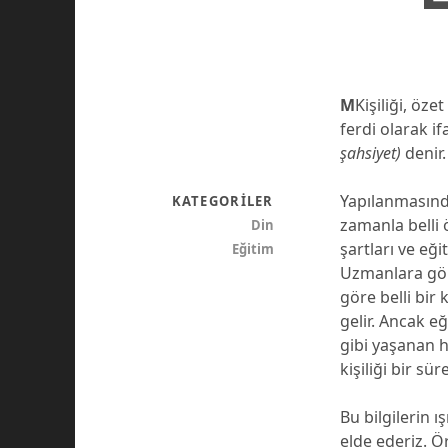
M
Kişiliği, öze
ferdi olarak i
şahsiyet)
denir.
Yapılanmasında
KATEGORILER
zamanla belli ö
Din
şartları ve eğ
Eğitim
Uzmanlara göre
göre belli bir
gelir. Ancak eğ
gibi yaşanan 
kişiliği bir sür
Bu bilgilerin ı
elde ederiz. 