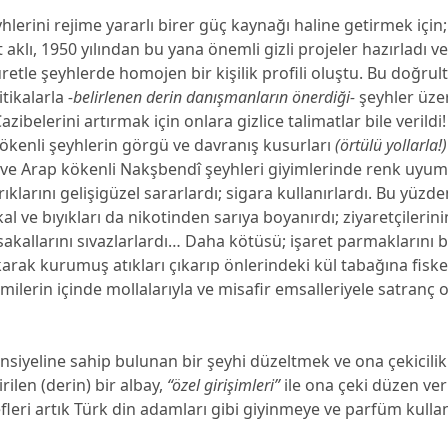
lerini rejime yararlı birer güç kaynağı haline getirmek için;
 aklı, 1950 yılından bu yana önemli gizli projeler hazırladı v
suretle şeyhlerde homojen bir kişilik profili oluştu. Bu doğru
litikalarla
-belirlenen derin danışmanların önerdiği-
şeyhler üze
zibelerini artırmak için onlara gizlice talimatlar bile verild
ökenli şeyhlerin görgü ve davranış kusurları
(örtülü yollarla!)
 ve Arap kökenli Nakşbendî şeyhleri giyimlerinde renk uyu
ıklarını gelişigüzel sararlardı; sigara kullanırlardı. Bu yüzd
al ve bıyıkları da nikotinden sarıya boyanırdı; ziyaretçilerin
a sakallarını sıvazlarlardı… Daha kötüsü; işaret parmaklarını
karak kurumuş atıkları çıkarıp önlerindeki kül tabağına fisk
Camilerin içinde mollalarıyla ve misafir emsalleriyele satranç 
nsiyeline sahip bulunan bir şeyhi düzeltmek ve ona çekicil
rilen (derin) bir albay,
“özel girişimleri”
ile ona çeki düzen ve
fleri artık Türk din adamları gibi giyinmeye ve parfüm kull