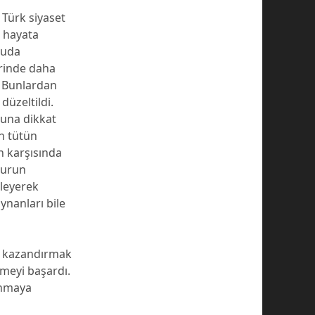
 Türk siyaset
e hayata
ltuda
rinde daha
i! Bunlardan
düzeltildi.
muna dikkat
en tütün
in karşısında
 burun
eleyerek
oynanları bile
ik kazandırmak
rmeyi başardı.
anmaya