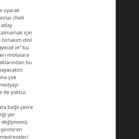
ne uyarak
ırlar.
(halk
 aday
 kalmamak için
 birtakım dinî
ayacak ve”
bu
eri mollalara
caklarından bu
mayacaktır.
aha çok
 medyayı
e de yoktur.
ta bağlı çevre
eği yer
ır değişmemiş
t gösteren
 medreseleri