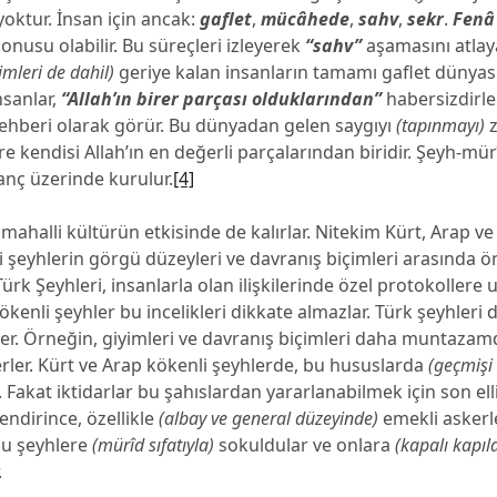
oktur. İnsan için ancak:
gaflet
,
mücâhede
,
sahv
,
sekr
.
Fenâ
konusu olabilir. Bu süreçleri izleyerek
“sahv”
aşamasını atlaya
imleri de dahil)
geriye kalan insanların tamamı gaflet dünyası
nsanlar,
“Allah’ın birer parçası olduklarından”
habersizdirle
ehberi olarak görür. Bu dünyadan gelen saygıyı
(tapınmayı)
z
 kendisi Allah’ın en değerli parçalarından biridir. Şeyh-mürîd
anç üzerinde kurulur.
[4]
 mahalli kültürün etkisinde de kalırlar. Nitekim Kürt, Arap ve
 şeyhlerin görgü düzeyleri ve davranış biçimleri arasında ö
ürk Şeyhleri, insanlarla olan ilişkilerinde özel protokollere
ökenli şeyhler bu incelikleri dikkate almazlar. Türk şeyhleri
irler. Örneğin, giyimleri ve davranış biçimleri daha muntazamd
rler. Kürt ve Arap kökenli şeyhlerde, bu hususlarda
(geçmişi
 Fakat iktidarlar bu şahıslardan yararlanabilmek için son elli
endirince, özellikle
(albay ve general düzeyinde)
emekli askerle
bu şeyhlere
(mürîd sıfatıyla)
sokuldular ve onlara
(kapalı kapıl
.