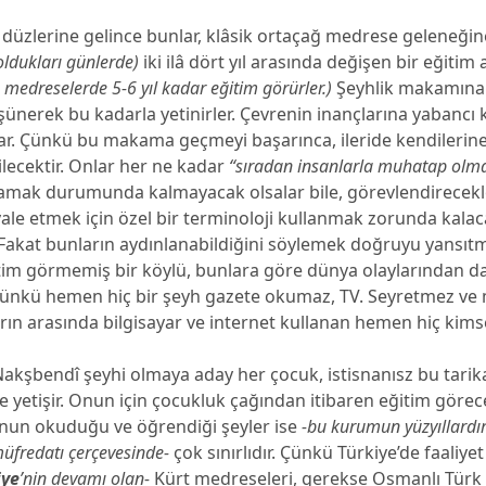
i düzlerine gelince bunlar, klâsik ortaçağ medrese geleneği
oldukları günlerde)
iki ilâ dört yıl arasında değişen bir eğitim al
u medreselerde 5-6 yıl kadar eğitim görürler.)
Şeyhlik makamına
şünerek bu kadarla yetinirler. Çevrenin inançlarına yabancı
ar. Çünkü bu makama geçmeyi başarınca, ileride kendilerine
ilecektir. Onlar her ne kadar
“sıradan insanlarla muhatap olm
tlamak durumunda kalmayacak olsalar bile, görevlendirecekl
ale etmek için özel bir terminoloji kullanmak zorunda kala
r. Fakat bunların aydınlanabildiğini söylemek doğruyu yansıt
itim görmemiş bir köylü, bunlara göre dünya olaylarından d
Çünkü hemen hiç bir şeyh gazete okumaz, TV. Seyretmez ve
rın arasında bilgisayar ve internet kullanan hemen hiç kims
kşbendî şeyhi olmaya aday her çocuk, istisnanısz bu tarika
e yetişir. Onun için çocukluk çağından itibaren eğitim görec
nun okuduğu ve öğrendiği şeyler ise
-bu kurumun yüzyıllard
üfredatı çerçevesinde-
çok sınırlıdır. Çünkü Türkiye’de faaliye
iye
’nin devamı olan-
Kürt medreseleri, gerekse Osmanlı Türk