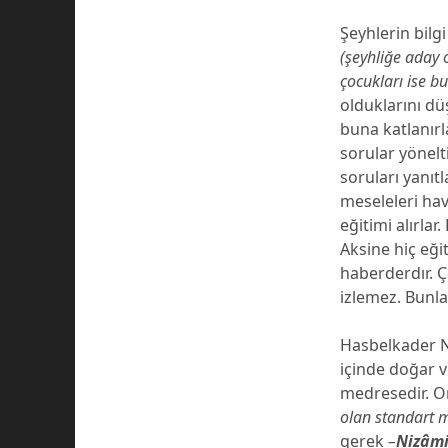
Şeyhlerin bilg
(şeyhliğe aday 
çocukları ise b
olduklarını dü
buna katlanırl
sorular yönelt
soruları yanı
meseleleri hav
eğitimi alırla
Aksine hiç eğ
haberderdır. 
izlemez. Bunla
Hasbelkader Na
içinde doğar v
medresedir. O
olan standart m
gerek
–
Nizâm