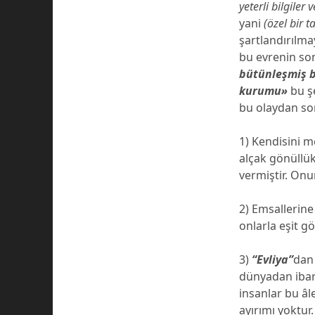
yeterli bilgiler v
yani
(özel bir t
şartlandırılmay
bu evrenin son
bütünleşmiş 
kurumu»
bu ş
bu olaydan son
1) Kendisini m
alçak gönüllük
vermiştir. On
2) Emsallerine
onlarla eşit gö
3)
“Evliya”
dan
dünyadan ibare
insanlar bu âl
ayırımı yoktur