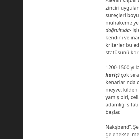
Ailenin kapalı
zinciri uygul
süreçleri boyu
muhakeme yete
doğrultuda-
işl
kendini ve ina
kriterler bu e
statüsünü kor
1200-1500 yıll
hariç)
çok sıra
kenarlarında o
meyve, kilden 
yamış biri, ce
adamlığı sıfatı
başlar.
Nakşbendî, Şey
geleneksel me