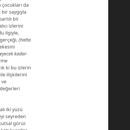
n çocukları da
 bir saygıyla
artılı bir
ıcı izlerini
u ilgiyle,
r gerçeği,
(hatta
ekesini
meyecek kadar-
etme
 ki bu izlerin
e ilişkilerini
 ve
 değerleri
lı iki yüzü
heyi seyreden
kutsal görür.