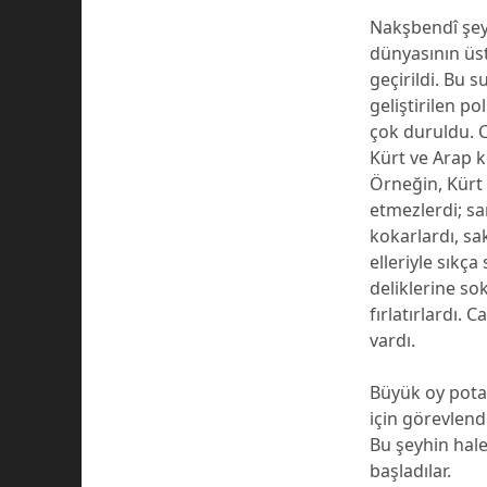
Nakşbendî şeyh
dünyasının üst
geçirildi. Bu 
geliştirilen po
çok duruldu. Ca
Kürt ve Arap k
Örneğin, Kürt
etmezlerdi; sar
kokarlardı, sak
elleriyle sıkç
deliklerine so
fırlatırlardı. 
vardı.
Büyük oy pota
için görevlendi
Bu şeyhin hale
başladılar.