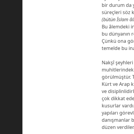
bir durum da y
süreçleri söz 
(bütün İslam âl
Bu âlemdeki i
bu dünyanın r
Çünkü ona göre
temelde bu in
Nakşî şeyhleri
muhitlerindeki
görülmüştür. T
Kürt ve Arap k
ve disiplinlid
çok dikkat ede
kusurlar vardı.
yapıları görevl
danışmanlar 
düzen verdiler