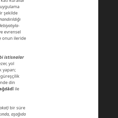
katı kurallar
z uygulama
r şekilde
nandırıldığı
debiyatıyla-
ve evrensel
e onun ileride
bi istisnalar
zer, yol
ük yapan;
güreşçilik
inde din
Bağdâdî
ile
fakat)
bir süre
kında, aşağıda