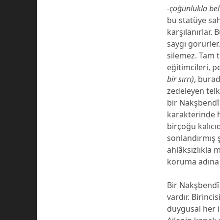
-çoğunlukla bell
bu statüye sah
karşılanırlar. 
saygı görürler.
silemez. Tam te
eğitimcileri, p
bir sırrı)
, bura
zedeleyen telk
bir Nakşbendî 
karakterinde 
birçoğu kalıcıd
sonlandırmış ş
ahlâksızlıkla 
koruma adına b
Bir Nakşbendî 
vardır. Birinc
duygusal her 