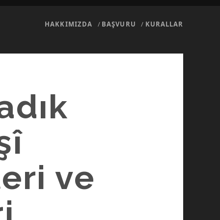
HAKKIMIZDA
BAŞVURU
KURALLAR
adık
şî
leri ve
i