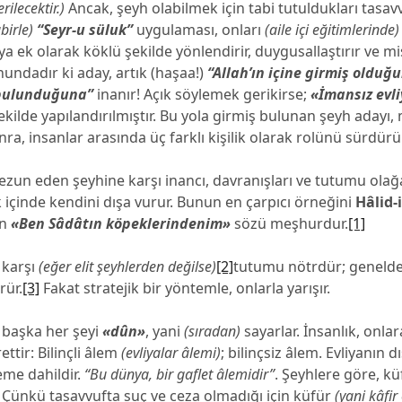
erilecektir.)
Ancak, şeyh olabilmek için tabi tutuldukları tasavv
abirle)
“Seyr-u süluk”
uygulaması, onları
(aile içi eğitimlerinde)
a ek olarak köklü şekilde yönlendirir, duygusallaştırır ve mist
undadır ki aday, artık (haşaa!)
“Allah’ın içine girmiş olduğ
bulunduğuna”
inanır! Açık söylemek gerikirse;
«İmansız evli
ekilde yapılandırılmıştır. Bu yola girmiş bulunan şeyh adayı,
ra, insanlar arasında üç farklı kişilik olarak rolünü sürdürür
ezun eden şeyhine karşı inancı, davranışları ve tutumu olağ
 içinde kendini dışa vurur. Bunun en çarpıcı örneğini
Hâlid-
un
«Ben Sâdâtın köpeklerindenim»
sözü meşhurdur.
[1]
 karşı
(eğer elit şeyhlerden değilse)
[2]
tutumu nötrdür; genelde
rür.
[3]
Fakat stratejik bir yöntemle, onlarla yarışır.
 başka her şeyi
«dûn»
, yani
(sıradan)
sayarlar. İnsanlık, onlar
ttir: Bilinçli âlem
(evliyalar âlemi)
; bilinçsiz âlem. Evliyanın 
eme dahildir.
“Bu dünya, bir gaflet âlemidir”
. Şeyhlere göre, k
. Çünkü tasavvufta suç ve ceza olmadığı için küfür
(yani kâfi