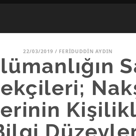
22/03/2019
/
FERIDUDDIN AYDIN
lümanlığın S
ekçileri; Nak
rinin Kişilik
Bilgi Düzeyler