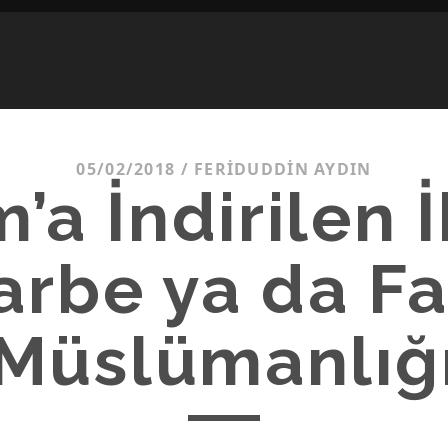
05/02/2018
/
FERIDUDDIN AYDIN
m’a İndirilen İ
arbe ya da Fa
Müslümanlığ