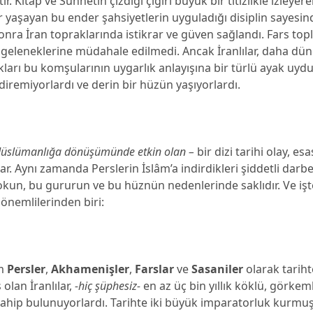
ir. Kitap ve Sünnetin çizdiği çığırı büyük bir titizlikle izleyere
ar yaşayan bu ender şahsiyetlerin uyguladığı disiplin sayesin
onra İran topraklarında istikrar ve güven sağlandı. Fars t
 geleneklerine müdahale edilmedi. Ancak İranlılar, daha dü
ları bu komşularının uygarlık anlayışına bir türlü ayak uyd
diremiyorlardı ve derin bir hüzün yaşıyorlardı.
Müslümanlığa dönüşümünde etkin olan –
bir dizi tarihi olay, es
r. Aynı zamanda Perslerin İslâm’a indirdikleri şiddetli darb
şokun, bu gururun ve bu hüznün nedenlerinde saklıdır. Ve iş
önemlilerinden biri:
m
Persler
,
Akhamenişler
,
Farslar
ve
Sasaniler
olarak tariht
 olan İranlılar,
-hiç şüphesiz-
en az üç bin yıllık köklü, görkem
sahip bulunuyorlardı. Tarihte iki büyük imparatorluk kurmuş