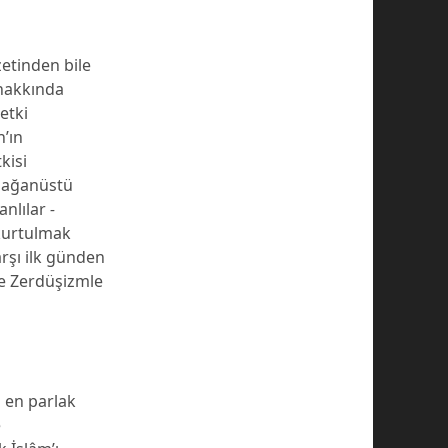
zetinden bile
 hakkında
etki
n’ın
kisi
lağanüstü
ranlılar
-
 kurtulmak
arşı ilk günden
 ve Zerdüşizmle
n en parlak
e