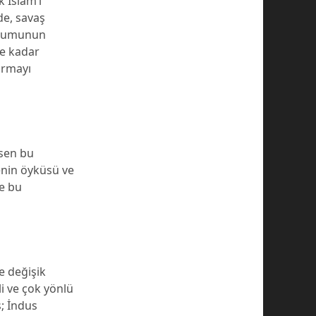
k İslâm’ı
de, savaş
oplumunun
ne kadar
urmayı
asen bu
enin öyküsü ve
te bu
e değişik
li ve çok yönlü
; İndus