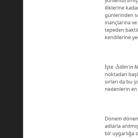
yönlendirilmişt
iliklerine kad
günlerinden s
inançlarına ve
tepeden baktık
kendilerine ye
İşte
-İslâm’ın 
noktadan başla
sırları da bu 
nedenlerin en 
Dönem döne
adlarla anılmış
bir uygarlığa 