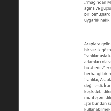
Irmağından Ma
ağına ve güçl
biri olmuşlardı
uygarlık hakkı
Araplara gelin
bir varlık gös
İranlılar asla
adamları olar
bu «bedevîler
herhangi bir hi
İranlılar, Ara
değillerdi. İr
keşfedebildile
muhteşem dili
İşte bundan son
kullanabilmek 