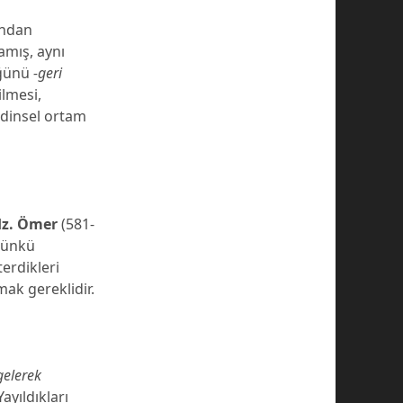
ından
amış, aynı
üğünü
-geri
ilmesi,
dinsel ortam
z. Ömer
(581-
ugünkü
terdikleri
ak gereklidir.
gelerek
ayıldıkları