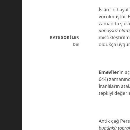
İslâm’ın haya
vurulmuştur. B
zamanda şûrâ 
dönüşsüz olara
mistikleştirilm
KATEGORILER
oldukça uygun 
Din
Emevîler
’in a
644) zamanınd
İranlıların ata
tepkiyi değerl
Antik çağ Pers
bugünkü toprak