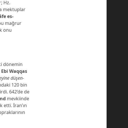
; Hz.
a mektuplar
fe es-
 bu mağrur
ak onu
 ki dönemin
n Ebi Waqqas
eyine düşen-
daki 120 bin
girdi. 642’de de
end
mevkiinde
etti. İran’ın
praklarının