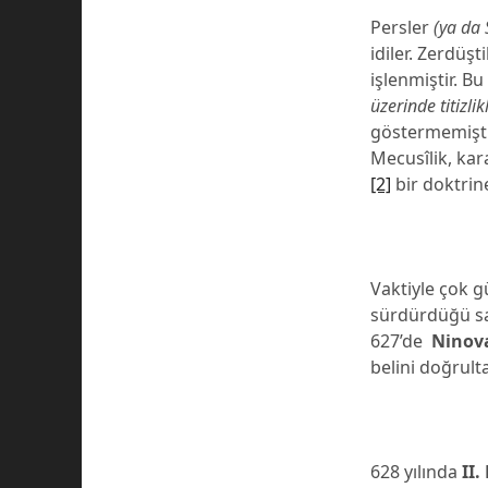
Persler
(ya da 
idiler. Zerdüşt
işlenmiştir. B
üzerinde titizl
göstermemiştir
Mecusîlik, kar
[2]
bir doktrin
Vaktiyle çok g
sürdürdüğü sa
627’de
Ninov
belini doğrult
628 yılında
II.