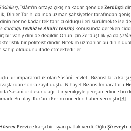
Sâsînîler)
, İslâm’ın ortaya çıkışına kadar genelde
Zerdüşti
din
ilik, Dinler Tarihi dalında uzman şahsiyetler tarafından geniş
u dinin her ne kadar tek tanrıcı olduğu ileri sürülmekte ise d
ikle durduğu
tevhid
ve
Allah’ı tenzih
)
konusunda gereken ciddi
; bir vahiy dini de değildir. Onun için Zerdüştilik ya da
(İslâm
akteristik bir politeist dindir. Nitekim uzmanlar bu dinin düa
e sahip olduğunu ifade etmektedirler.
üçlü bir imparatorluk olan Sâsânî Devleti, Bizanslılar’a karşı
vaşlardan sonra zayıf düştü. Nihayet Bizans İmparatoru
He
a
’da Sâsânî ordusunu ağır bir yenilgiyle perişan edince bu d
amadı. Bu olayı Kur’an-ı Kerim önceden haber vermiştir.
[3]
 Hüsrev Perviz
’e karşı bir isyan patlak verdi. Oğlu
Şîreveyh
o