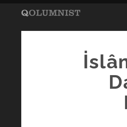
İslâ
D