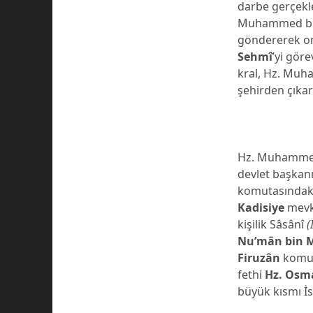
darbe gerçekle
Muhammed bu h
göndererek on
Sehmî
’yi gör
kral, Hz. Muh
şehirden çıkart
Hz. Muhammed’i
devlet başkan
komutasındaki
Kadisiye
mevki
kişilik Sâsânî
(
Nu’mân bin 
Firuzân
komuta
fethi
Hz. Osm
büyük kısmı İ