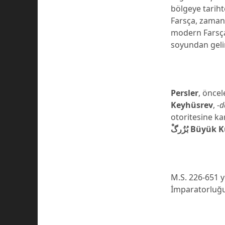
bölgeye tarih
Farsça, zaman
modern Farsça
soyundan gelir
Persler
, öncel
Keyhüsrev
,
-d
otoritesine k
بُزُرگْ
Büyük K
M.S. 226-651 y
İmparatorluğu’