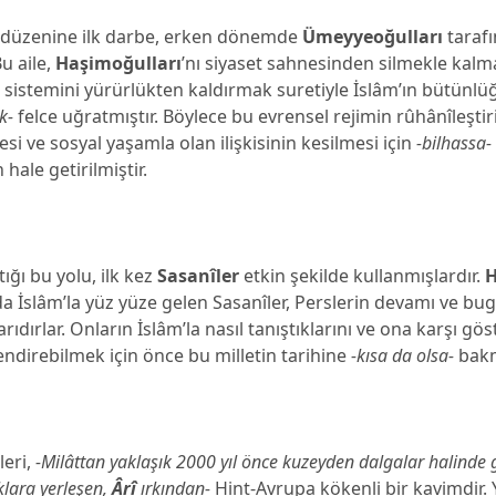
t düzenine ilk darbe, erken dönemde
Ümeyyeoğulları
taraf
u aile,
Haşimoğulları
’nı siyaset sahnesinden silmekle kalm
sistemini yürürlükten kaldırmak suretiyle İslâm’ın bütünl
k-
felce uğratmıştır. Böylece bu evrensel rejimin rûhânîleştir
esi ve sosyal yaşamla olan ilişkisinin kesilmesi için
-bilhassa-
hale getirilmiştir.
çtığı bu yolu, ilk kez
Sasanîler
etkin şekilde kullanmışlardır.
H
a İslâm’la yüz yüze gelen Sasanîler, Perslerin devamı ve b
larıdırlar. Onların İslâm’la nasıl tanıştıklarını ve ona karşı gös
endirebilmek için önce bu milletin tarihine
-kısa da olsa-
bakm
leri,
-Milâttan yaklaşık 2000 yıl önce kuzeyden dalgalar halinde 
lara yerleşen,
Ârî
ırkından-
Hint-Avrupa kökenli bir kavimdir. Y