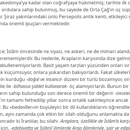
kedonya’ya kadar olan coğrafyaya hükmetmiş; tarihte ilk d
ü ordulara sahip bulunmuş, bu sayede de Orta Çağ’ın üç s
r. Şiraz yakınlarındaki ünlü Persepolis antik kenti, etkileyici
nda önemli ipuçları vermektedir.
ce; İslâm öncesinde ne siyasi, ne askeri, ne de mimari alan
terememişlerdir. Bu nedenle, Arapların karşısında dize gelmi
 kabullenemiyorlardı. Basit yaşam tarzları yüzünden onları sı
ak küçümsüyor, onlara yukarıdan bakıyorlardı. Fakat ülkeler
»in kurduğu
-doğal ve insancıl-
düzeni bir türlü bozamıyor, o
le ile
-bilhassa şiddet kullanarak-
öç alamıyorlardı. Bunun bir s
pların sahip bulunduğu son derece önemli bir değerin
-önceler
an’ın tamamı fethedilip yıllar sonra ortalık sakinleşince anca
r. Bu «bedevîler»in büyüleyici bir dil kullandıklarını öğrendi
n, aynı zamanda çok etkin bir silah olduğunu anlamakta da 
radır ki İranlılar, bu silahı
-Araplara, özellikle de İslâm’a karşı
için,
-edebiyatta ve İslâmî ilimlerde Arap âlimleriyle, şair ve edipl