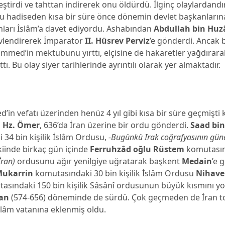
ştirdi ve tahttan indirerek onu öldürdü. İlginç olaylardandır
adiseden kısa bir süre önce dönemin devlet başkanların
ları İslâm’a davet ediyordu. Ashabından
Abdullah bin Huzâ
evlendirerek İmparator
II. Hüsrev Perviz
’e gönderdi. Ancak
ammed’in mektubunu yırttı, elçisine de hakaretler yağdırar
tı. Bu olay siyer tarihlerinde ayrıntılı olarak yer almaktadır.
n vefatı üzerinden henüz 4 yıl gibi kısa bir süre geçmişti
ı
Hz. Ömer
, 636’da İran üzerine bir ordu gönderdi.
Saad bi
 34 bin kişilik İslâm Ordusu,
-Bugünkü Irak coğrafyasının gün
inde birkaç gün içinde
Ferruhzâd oğlu Rüstem
komutasın
İran)
ordusunu ağır yenilgiye uğratarak başkent
Medain
’e 
Mukarrin
komutasındaki 30 bin kişilik İslâm Ordusu
Nihav
sındaki 150 bin kişilik Sâsânî ordusunun büyük kısmını yok 
an
(574-656) döneminde de sürdü. Çok geçmeden de İran to
slâm vatanına eklenmiş oldu.