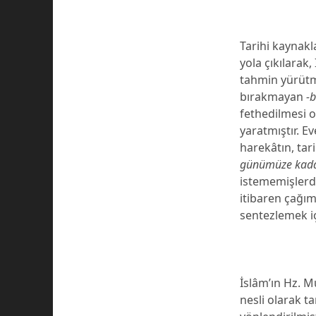
Tarihi kaynakl
yola çıkılarak
tahmin yürütm
bırakmayan
-
fethedilmesi 
yaratmıştır. E
harekâtın, tari
günümüze kada
istememişlerdir
itibaren çağımı
sentezlemek iç
İslâm’ın Hz. M
nesli olarak t