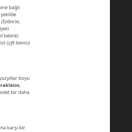
ine bağlı
 şekilde
e
(İslâm’ın,
yeti
î tabirle)
list
(çift tanrıcı)
 yüzyıllar boyu
rakleios
,
evlet bir daha
na karşı bir