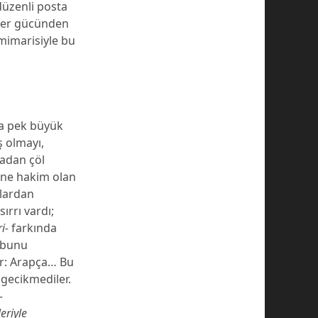
üzenli posta
üper gücünden
 mimarisiyle bu
da pek büyük
ş olmayı,
radan çöl
ine hakim olan
nlardan
ırrı vardı;
i-
farkında
k bunu
ler: Arapça… Bu
gecikmediler.
-
eriyle