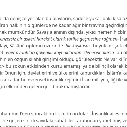
arda genişçe yer alan bu olayların, sadece yukarıdaki kısa ö
, İran halkının o günlerde ne kadar ağır bir travma geçirdiği
ek mümkündür. Savaş alanının dışında, yıkıcı hemen hiçbir 
benzersiz bir askeri harekât olarak tarihe geçmesine rağmen-
İra
olayı, Sâsânî toplumu üzerinde
-hiç kuşkusuz-
büyük bir şok et
vet
-eğer ayrıntıları güvenilir kaynaklardan izlenecek olursa-
bu o
hin en özgün silahlı girişimi olduğu görülecektir. Ne var ki İ
r-
bu şokun etkisinden kurtulamamış, ya da bilinçli olarak
. Onun için, devletlerini ve ülkelerini kaptırdıkları İslâm’a k
za kadar bu evrensel insanlık rejimini İran milliyetçiliği ile
in ellerinden geleni geri bırakmamışlardır.
uhammed’den sonraki bu ilk fetih orduları, İnsanlık ailesini
arihe geçen sınırlı sayıdaki sahâbîler tarafından yönetilmiş v