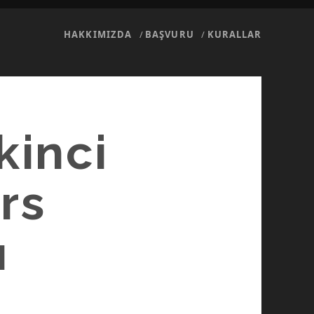
HAKKIMIZDA
BAŞVURU
KURALLAR
kinci
rs
ı