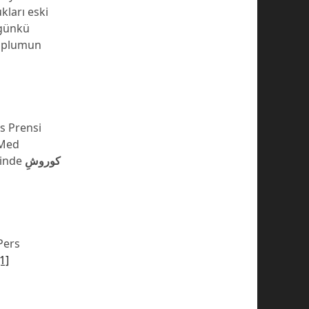
ları eski
ugünkü
toplumun
rs Prensi
 Med
rinde
کوروشِ
Pers
[1]