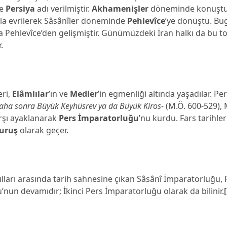
te
Persiya
adı verilmiştir.
Akhamenişler
döneminde konuştuk
la evrilerek Sâsânîler döneminde
Pehlevîce
’ye dönüştü. B
 Pehlevîce’den gelişmiştir. Günümüzdeki İran halkı da bu 
.
eri,
Elâmlılar
’ın ve
Medler
’in egmenliği altında yaşadılar. Pe
aha sonra Büyük Keyhüsrev ya da Büyük Kiros-
(M.Ö. 600-529),
arşı ayaklanarak
Pers İmparatorluğu
’nu kurdu. Fars tarihle
uruş
olarak geçer.
ılları arasında tarih sahnesine çıkan Sâsânî İmparatorluğu, 
nun devamıdır; İkinci Pers İmparatorluğu olarak da bilinir.