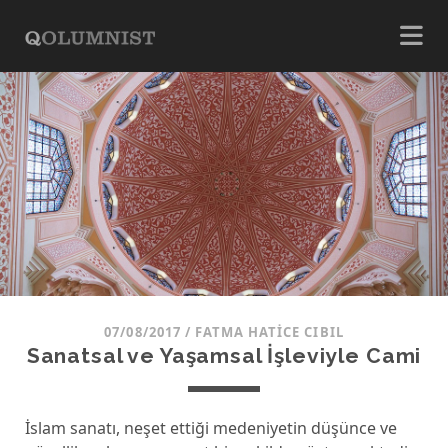
07/08/2017
/
FATMA HATICE CIBIL
Sanatsal ve Yaşamsal İşleviyle Cami
İslam sanatı, neşet ettiği medeniyetin düşünce ve