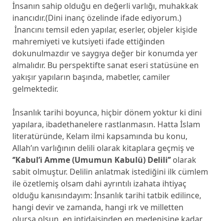
İnsanın sahip olduğu en değerli varlığı, muhakkak
inancıdır.(Dini inanç özelinde ifade ediyorum.)
İnancını temsil eden yapılar, eserler, objeler kişide
mahremiyeti ve kutsiyeti ifade ettiğinden
dokunulmazdır ve saygıya değer bir konumda yer
almalıdır. Bu perspektifte sanat eseri statüsüne en
yakışır yapıların başında, mabetler, camiler
gelmektedir.
İnsanlık tarihi boyunca, hiçbir dönem yoktur ki dini
yapılara, ibadethanelere rastlanmasın. Hatta İslam
literatüründe, Kelam ilmi kapsamında bu konu,
Allah’ın varlığının delili olarak kitaplara geçmiş ve
‘’Kabul’i Amme (Umumun Kabulü) Delili’’
olarak
sabit olmuştur. Delilin anlatmak istediğini ilk cümlem
ile özetlemiş olsam dahi ayrıntılı izahata ihtiyaç
olduğu kanısındayım: İnsanlık tarihi tatbik edilince,
hangi devir ve zamanda, hangi ırk ve milletten
olursa olsun, en iptidaisinden en medenisine kadar