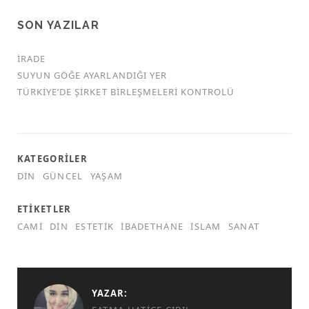
SON YAZILAR
İRADE
SUYUN GÖĞE AYARLANDIĞI YER
TÜRKİYE’DE ŞİRKET BİRLEŞMELERİ KONTROLÜ
KATEGORILER
DIN
GÜNCEL
YAŞAM
ETIKETLER
CAMI
DIN
ESTETIK
IBADETHANE
ISLAM
SANAT
YAZAR: