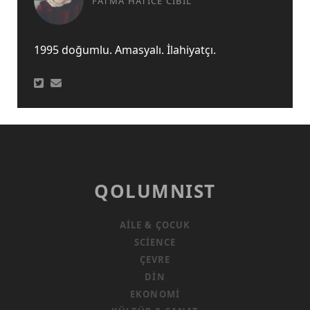
FATMA HATICE CIBIL
1995 doğumlu. Amasyalı. İlahiyatçı.
QOLUMNIST
AILE & ÇOCUK
SCIENCE
ÇEVRE
DIN
EKONOMI