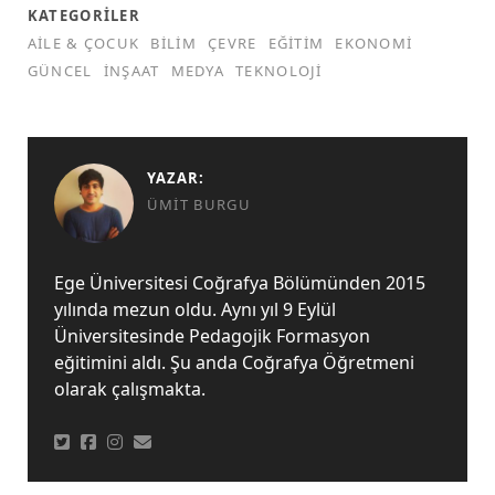
KATEGORILER
AILE & ÇOCUK
BILIM
ÇEVRE
EĞITIM
EKONOMI
GÜNCEL
İNŞAAT
MEDYA
TEKNOLOJI
YAZAR:
ÜMIT BURGU
Ege Üniversitesi Coğrafya Bölümünden 2015
yılında mezun oldu. Aynı yıl 9 Eylül
Üniversitesinde Pedagojik Formasyon
eğitimini aldı. Şu anda Coğrafya Öğretmeni
olarak çalışmakta.