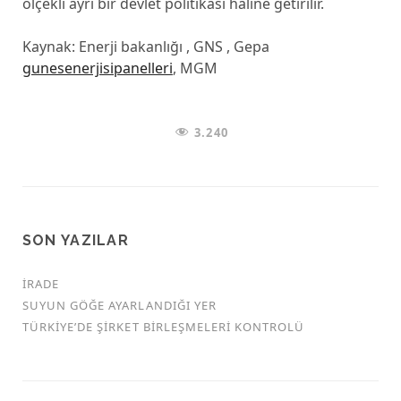
ölçekli ayrı bir devlet politikası haline getirilir.
Kaynak: Enerji bakanlığı , GNS , Gepa
gunesenerjisipanelleri
, MGM
3.240
SON YAZILAR
İRADE
SUYUN GÖĞE AYARLANDIĞI YER
TÜRKİYE’DE ŞİRKET BİRLEŞMELERİ KONTROLÜ