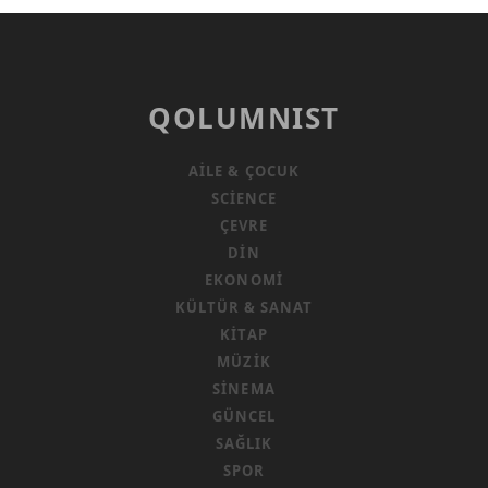
QOLUMNIST
AILE & ÇOCUK
SCIENCE
ÇEVRE
DIN
EKONOMI
KÜLTÜR & SANAT
KITAP
MÜZIK
SINEMA
GÜNCEL
SAĞLIK
SPOR